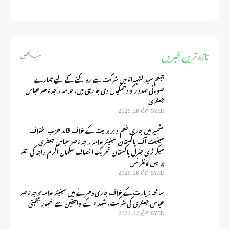
تازہ ترین خبریں
سب دیکھیں
چہلمِ سیدالشہداءؑ میں شرکت سے روکنے کے لیے ہمارے
صوبائی صدور کو دھمکیاں دی جا رہی ہیں، علامہ راجہ ناصر عباس
جعفری
SYED
يوليو 28, 2026
کشمیر میں جاری ظلم و بربریت کے خلاف قائد حزب اختلاف
سینیٹ آف پاکستان سینیٹر علامہ راجہ ناصر عباس جعفری
سیکرٹری جنرل پاکستان تحریک انصاف سلمان اکرم راجہ کی اہم
پریس کانفرنس
SYED
يوليو 28, 2026
سانحہ زیارت کے خلاف جاری دھرنے میں سینیٹر علامہ راجہ ناصر
عباس جعفری کی شرکت، شہداء کے لواحقین سے اظہارِ یکجہتی
SYED
يوليو 22, 2026