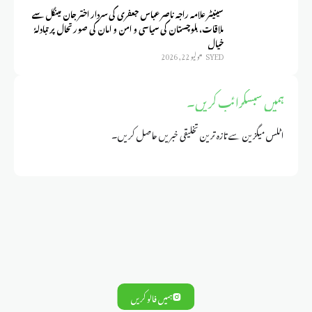
سینیٹر علامہ راجہ ناصر عباس جعفری کی سردار اختر جان مینگل سے
ملاقات، بلوچستان کی سیاسی و امن و امان کی صورتحال پر تبادلۂ
خیال
SYED
يوليو 22, 2026
ہمیں سبسکرائب کریں۔
اٹلس میگزین سے تازہ ترین تخلیقی خبریں حاصل کریں۔
ہمیں فالو کریں