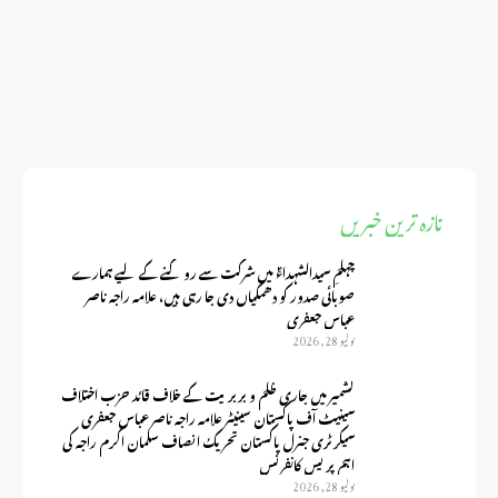
تازہ ترین خبریں
چہلمِ سیدالشہداءؑ میں شرکت سے روکنے کے لیے ہمارے
صوبائی صدور کو دھمکیاں دی جا رہی ہیں، علامہ راجہ ناصر
عباس جعفری
يوليو 28, 2026
کشمیر میں جاری ظلم و بربریت کے خلاف قائد حزب اختلاف
سینیٹ آف پاکستان سینیٹر علامہ راجہ ناصر عباس جعفری
سیکرٹری جنرل پاکستان تحریک انصاف سلمان اکرم راجہ کی
اہم پریس کانفرنس
يوليو 28, 2026