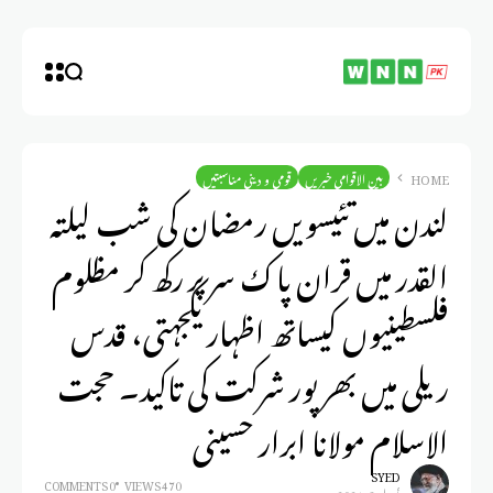
HOME
بین الاقوامی خبریں
قومی و دینی مناسبتیں
لندن میں تئیسویں رمضان کی شب لیلتہ
القدر میں قران پاک سر پر رکھ کر مظلوم
فلسطینیوں کیساتھ اظہار یکجہتی، قدس
ریلی میں بھرپور شرکت کی تاکید۔ حجت
الاسلام مولانا ابرار حسینی
SYED
0 COMMENTS
470 VIEWS
أبريل 3, 2024