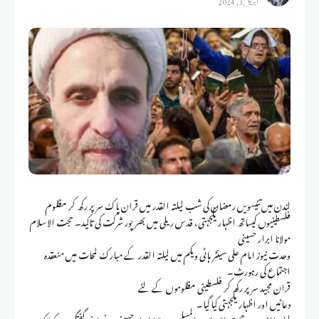
لندن میں تئیسویں رمضان کی شب لیلتہ القدر میں قران پاک سر پر رکھ کر مظلوم
فلسطینیوں کیساتھ اظہار یکجہتی، قدس ریلی میں بھرپور شرکت کی تاکید۔ حجت الاسلام
مولانا ابرار حسینی
وحدت نیوز امام علی سینٹر ہائی ویکم میں لیلتہ القدر کے مبارک لمحات میں منعقدہ
اجتماع کی رہورٹ۔
قران مجید سر پر رکھ کر فلسطینی مظلوموں کے لئے
دعائیں اور اظہار یکجہتی کیا گیا۔
لیلتہ الفدر میں حجت الاسلام والمسلمین مولانا ابرار حسینی نے اپنی گفتگو میں کہا کہ