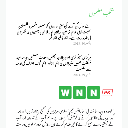
منتخب مضمون
نئے سال کی آمد پر حکومتی اداروں کو مسئلہ کشمیر و فلسطین
سمیت اپنی تمام تر ملکی، رفاہی اور فلاحی پالیسیوں پر نظر ثانی
کی ضرورت ہے۔ ایم ڈبلیو ایم قم
ديسمبر 30, 2023
مرکزی سیکرٹری امورِ خارجہ مجلس وحدت مسلمین علامہ سید
شفقت حسین شیرازی کی ایم-ڈبلیو-ایم نجف اشرف کی کابینہ
سے نشست
ديسمبر 29, 2023
الوحدہ ویب سائٹ کی انفارمیشن ٹیم اسلامی سرزمین کی صحیح ، تازہ ترین اور ہمہ
گیر خبروں کی عکاسی کرنے کی کوشش کر رہی ہے۔ ہم آپ کے تعاون اور آپ
کے قیمتی مادے جمع کرانے کا خیرمقدم کرتے ہیں۔ پیش کردہ مواد میں درست