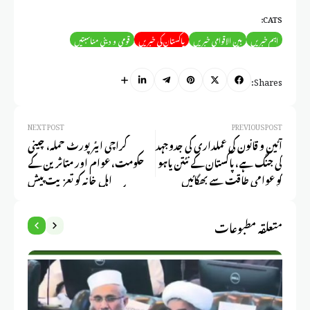
CATS:
اہم خبریں
بین الاقوامی خبریں
پاکستان کی خبریں
قومی و دینی مناسبتیں
Shares:
NEXT POST
PREVIOUS POST
آئین و قانون کی عملداری کی جدوجہد
کراچی ایئرپورٹ حملہ، چینی
کی جنگ ہے، پاکستان کے نئتن یاہو
حکومت، عوام اور متاثرین کے
کو عوامی طاقت سے بھگائیں
اہل خانہ کو تعزیت پیش
گے،سینیٹر علامہ راجہ ناصرعباس
کرتاہوں،سینیٹر علامہ راجہ
ناصرعباس
متعلقہ مطبوعات