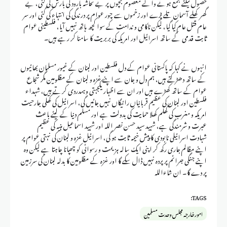
حصول کیلئے جمع ہونے والے معصوم بچوں پر بے تحاشہ بارود کی بارش کی گئی، بے
گھر کھلے آسمان تلے پڑے اور زخموں سے چور عوام پر درندگی کی انتہاء کی گئی اور سر
عام قتل عام کیا گیا، لیکن ناکامی و ندامت کے سوا کچھ ہاتھ نہیں آیا، فلسطینی عوام
ثابت قدمی کے ساتھ اسرائیل اور امریکہ کی بربریت کا سامنا کر رہے ہیں۔
انہوں نے کہا کہ پاکستانی عوام کے دل فلسطین اور لبنان کے غیور مسلمان بھائیوں
کے ساتھ دھڑکتے ہیں، ہم دل و جان سے اپنے غزہ و لبنان کے مظلومین مگر شجاع
عوام کے ساتھ کھڑے ہیں اور ان سے اظہار یکجہتی وہمدردی کرتے ہیں، شہداء
فلسطین اور لبنان کی عظیم قربانیاں رائیگاں نہیں جائیں گی، اسرائیل کی کھلی جارحیت
امریکہ و مغرب کی کھلم کھلا حمایت کی بدولت ہے اور مسلم دنیا کے لیئے باعث
عبرت و شرمندگی ہے، شہید سید حسن نصر اللہ اور شہید اسماعیل ہنیہ کی عظیم
شہادت اسرائیلی نابودی کا پیش خیمہ ثابت ہو گی، اسرائیل غزہ و لبنان کی نہتی عوام پر
اپنے مظالم جاری رکھ کر اپنی ایک سالہ ہزیمت و رسوائی کو چھپانا چاہتا ہے لیکن وہ
اپنے جنگی جرائم پر پردہ نہیں ڈال سکے گا اور غزہ کے مظلومین کا بدلہ لبنان کی سرزمین
پر دے گا۔ ان شاءاللہ
TAGS:
امور خارجہ مجلس وحدت مسلمین