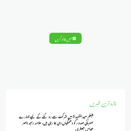
ہمیں فالو کریں
تازہ ترین خبریں
چہلمِ سیدالشہداءؑ میں شرکت سے روکنے کے لیے ہمارے
صوبائی صدور کو دھمکیاں دی جا رہی ہیں، علامہ راجہ ناصر
عباس جعفری