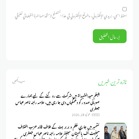
احفظ اسمي، بريدي الإلكتروني، والموقع الإلكتروني في هذا المتصفح لاستخدامها المرة المقبلة في تعليقي.
تازہ ترین خبریں
سب دیکھیں
چہلمِ سیدالشہداءؑ میں شرکت سے روکنے کے لیے ہمارے
صوبائی صدور کو دھمکیاں دی جا رہی ہیں، علامہ راجہ ناصر عباس
جعفری
SYED
يوليو 28, 2026
کشمیر میں جاری ظلم و بربریت کے خلاف قائد حزب اختلاف
سینیٹ آف پاکستان سینیٹر علامہ راجہ ناصر عباس جعفری