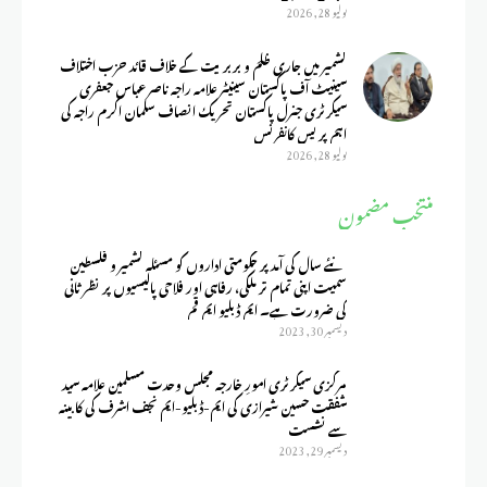
يوليو 28, 2026
کشمیر میں جاری ظلم و بربریت کے خلاف قائد حزب اختلاف
سینیٹ آف پاکستان سینیٹر علامہ راجہ ناصر عباس جعفری
سیکرٹری جنرل پاکستان تحریک انصاف سلمان اکرم راجہ کی
اہم پریس کانفرنس
يوليو 28, 2026
منتخب مضمون
نئے سال کی آمد پر حکومتی اداروں کو مسئلہ کشمیر و فلسطین
سمیت اپنی تمام تر ملکی، رفاہی اور فلاحی پالیسیوں پر نظر ثانی
کی ضرورت ہے۔ ایم ڈبلیو ایم قم
ديسمبر 30, 2023
مرکزی سیکرٹری امورِ خارجہ مجلس وحدت مسلمین علامہ سید
شفقت حسین شیرازی کی ایم-ڈبلیو-ایم نجف اشرف کی کابینہ
سے نشست
ديسمبر 29, 2023