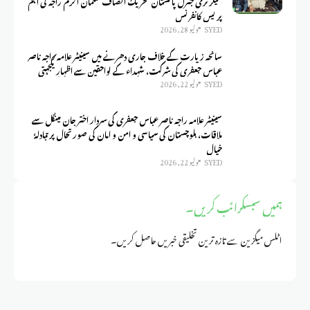
سیکرٹری جنرل پاکستان تحریک انصاف سلمان اکرم راجہ کی اہم
پریس کانفرنس
SYED
يوليو 28, 2026
سانحہ زیارت کے خلاف جاری دھرنے میں سینیٹر علامہ راجہ ناصر
عباس جعفری کی شرکت، شہداء کے لواحقین سے اظہارِ یکجہتی
SYED
يوليو 22, 2026
سینیٹر علامہ راجہ ناصر عباس جعفری کی سردار اختر جان مینگل سے
ملاقات، بلوچستان کی سیاسی و امن و امان کی صورتحال پر تبادلۂ
خیال
SYED
يوليو 22, 2026
ہمیں سبسکرائب کریں۔
اٹلس میگزین سے تازہ ترین تخلیقی خبریں حاصل کریں۔