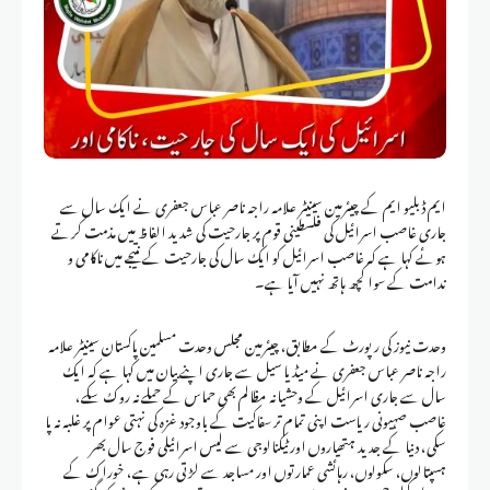
ایم ڈبلیو ایم کے چیئرمین سینیٹر علامہ راجہ ناصر عباس جعفری نے ایک سال سے
جاری غاصب اسرائیل کی فلسطینی قوم پر جارحیت کی شدید الفاظ میں مذمت کرتے
ہوئے کہا ہے کہ غاصب اسرائیل کو ایک سال کی جارحیت کے نتیجے میں ناکامی و
ندامت کے سوا کچھ ہاتھ نہیں آیا ہے۔
وحدت نیوز کی رپورٹ کے مطابق، چیئرمین مجلس وحدت مسلمین پاکستان سینیٹر علامہ
راجہ ناصر عباس جعفری نے میڈیا سیل سے جاری اپنے بیان میں کہا ہے کہ ایک
سال سے جاری اسرائیل کے وحشیانہ مظالم بھی حماس کے حملے نہ روک سکے،
غاصب صہیونی ریاست اپنی تمام تر سفاکیت کے باوجود غزہ کی نہتی عوام پر غلبہ نہ پا
سکی، دنیا کے جدید ہتھیاروں اور ٹیکنالوجی سے لیس اسرائیلی فوج سال بھر
ہسپتالوں، سکولوں، رہائشی عمارتوں اور مساجد سے لڑتی رہی ہے، خوراک کے