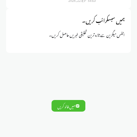
ہمیں سبسکرائب کریں۔
اٹلس میگزین سے تازہ ترین تخلیقی خبریں حاصل کریں۔
ہمیں فالو کریں