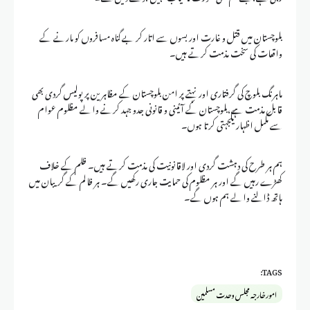
بلوچستان میں قتل و غارت اور بسوں سے اتار کر بے گناہ مسافروں کو مارنے کے
واقعات کی سخت مذمت کرتے ہیں۔
ماہرنگ بلوچ کی گرفتاری اور نہتے پر امن بلوچستان کے مظاہر ین پر پولیس گردی بھی
قابل مذمت ہے،بلوچستان کے آئینی و قانونی جدو جہد کرنے والے مظلوم عوام
سے مکمل اظہاریکجہتی کرتا ہوں۔
ہم ہر طرح کی دہشت گردی اور لاقانونیت کی مذمت کرتے ہیں۔ ظلم کے خلاف
کھڑے رہیں گے اور ہر مظلوم کی حمایت جاری رکھیں گے۔ ہر ظالم کے گریبان میں
ہاتھ ڈالنے والے ہم ہوں گے۔
TAGS:
امور خارجہ مجلس وحدت مسلمین