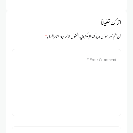
اہتمام یوم القدس کانفرنس کا
انعقاد، مسئلہ فلسطین کا تاریخی پس
منظر اور موجودہ صورت حال پر
اترك تعليقاً
خطاب
لن يتم نشر عنوان بريدك الإلكتروني.
الحقول الإلزامية مشار إليها بـ
*