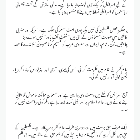
کے لیے اسرائیل کو ایک بڑی قوت بنایا جا رہا ہے۔ عالمی سازش کے تحت چھوٹی
ریاستوں کو اسرائیلی تسلط میں دینے کا منصوبہ بنایا گیا ہے۔
یہ جنگ محض فلسطین کی نہیں بلکہ پوری امت مسلمہ کی جنگ ہے۔ امریکہ اور مغربی
طاقتیں کسی صورت مسلمانوں کے حق میں “شفٹ آف پاور” نہیں ہونے دینا
چاہتیں۔‏ترکی، شام، ایران اور سعودی عرب کو تقسیم کرنا صیہونی ایجنڈے کا حصہ
ہے۔
عالم کفر نے شام میں حکومت گرائی، اس کی نیوی، آرمی اور ایئرفورس کو تباہ کر دیا،
لیکن کوئی آواز نہیں اٹھائی۔
آج اسرائیل کو خطے میں وسعت دی جا رہی ہے اور مسلمان ممالک خاموش تماشائی
بنے ہوئے ہیں۔ عالم اسلام پر اسرائیلی تسلط بڑھ رہا ہے، مگر کوئی مزاحمت نہیں کر
رہا۔‏
ایک طرف حق پرست ہیں اور دوسری طرف عالم کفر برسرپیکار ہے۔ فلسطین کے
حق میں نکل کر دنیا کو واضح پیغام دینا چاہتے ہیں کہ ہم حق کے ساتھ ہیں۔ جو ظلم