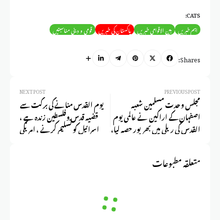
CATS:
اہم خبریں
بین الاقوامی خبریں
پاکستان کی خبریں
قومی و دینی مناسبتیں
Shares:
NEXT POST
PREVIOUS POST
مجلس وحدت مسلمین شعبہ
یوم القدس منانےکی برکت سے
اصفہان کے اراکین نے عالمی یوم
قضیہ قدس وفلسطين زندہ ہے ،
القدس کی ریلی میں بھرپور حصہ لیا،
اسرائیل کو تسلیم کرنے ، امریکی
صیہونی جارحیت کے خلاف اور
وصہیونی تمام سازشیں ناکام ہوئی
مظلومین فلسطینیوں کے ساتھ یکجہتی
ہیں ، فلسطین سے تہران و لبنان و
متعلقہ مطبوعات
کا اعادہ کیا۔
عراق ویمن تک جبھہ مقاومت
وجود میں آیا ، اور اسرائیل و امریکہ کی
بربریت پوری دنیا نے دیکھ لی
ہے، علامہ سید شفقت شیرازی
مجلس وحدت مسلمین قم کے زیر