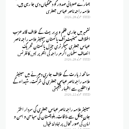
ہمارے صوبائی صدور کو دھمکیاں دی جا رہی ہیں،
علامہ راجہ ناصر عباس جعفری
SYED
يوليو 28, 2026
کشمیر میں جاری ظلم و بربریت کے خلاف قائد حزب
اختلاف سینیٹ آف پاکستان سینیٹر علامہ راجہ ناصر
عباس جعفری سیکرٹری جنرل پاکستان تحریک
انصاف سلمان اکرم راجہ کی اہم پریس کانفرنس
SYED
يوليو 28, 2026
سانحہ زیارت کے خلاف جاری دھرنے میں سینیٹر
علامہ راجہ ناصر عباس جعفری کی شرکت، شہداء کے
لواحقین سے اظہارِ یکجہتی
SYED
يوليو 22, 2026
سینیٹر علامہ راجہ ناصر عباس جعفری کی سردار اختر
جان مینگل سے ملاقات، بلوچستان کی سیاسی و امن و
امان کی صورتحال پر تبادلۂ خیال
SYED
يوليو 22, 2026