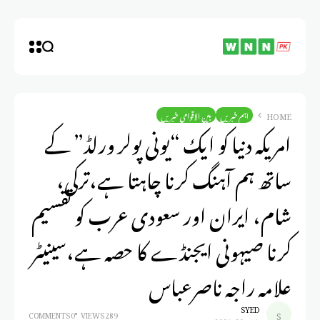
HOME
اہم خبریں
بین الاقوامی خبریں
امریکہ دنیا کو ایک “یونی پولر ورلڈ” کے
ساتھ ہم آہنگ کرنا چاہتا ہے،ترکی،
شام، ایران اور سعودی عرب کو تقسیم
کرنا صیہونی ایجنڈے کا حصہ ہے،سینیٹر
علامہ راجہ ناصرعباس
SYED
0 COMMENTS
289 VIEWS
مارس 29, 2025