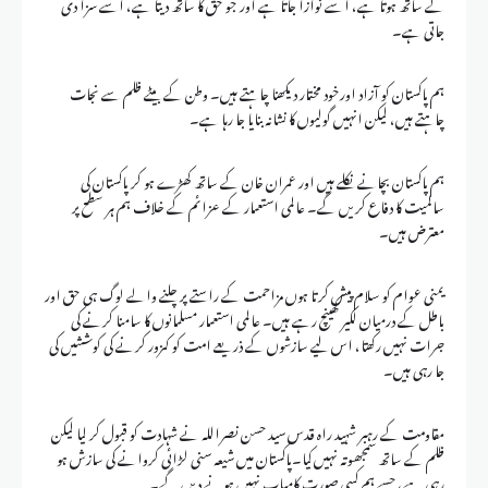
کے ساتھ ہوتا ہے، اسے نوازا جاتا ہے اور جو حق کا ساتھ دیتا ہے، اسے سزا دی
جاتی ہے۔‏
ہم پاکستان کو آزاد اورخود مختار دیکھنا چاہتے ہیں۔ وطن کے بیٹے ظلم سے نجات
چاہتے ہیں، لیکن انہیں گولیوں کا نشانہ بنایا جا رہا ہے۔
ہم پاکستان بچانے نکلے ہیں اور عمران خان کے ساتھ کھڑے ہو کر پاکستان کی
سالمیت کا دفاع کریں گے۔ عالمی استعمار کے عزائم کے خلاف ہم ہر سطح پر
معترض ہیں۔‏
یمنی عوام کو سلام پیش کرتا ہوں مزاحمت کے راستے پر چلنے والے لوگ ہی حق اور
باطل کے درمیان لکیر کھینچ رہے ہیں۔ عالمی استعمار مسلمانوں کا سامنا کرنے کی
جرات نہیں رکھتا، اس لیے سازشوں کے ذریعے امت کو کمزور کرنے کی کوششیں کی
جا رہی ہیں۔
مقاومت کے رہبر شہید راہ قدس سید حسن نصراللہ نے شہادت کو قبول کر لیا لیکن
ظلم کے ساتھ سمجھوتہ نہیں کیا۔‏پاکستان میں شیعہ سنی لڑائی کروانے کی سازش ہو
رہی ہے، جسے ہم کسی صورت کامیاب نہیں ہونے دیں گے۔