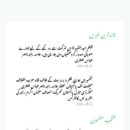
تازہ ترین خبریں
چہلمِ سیدالشہداءؑ میں شرکت سے روکنے کے لیے ہمارے
صوبائی صدور کو دھمکیاں دی جا رہی ہیں، علامہ راجہ ناصر
عباس جعفری
يوليو 28, 2026
کشمیر میں جاری ظلم و بربریت کے خلاف قائد حزب اختلاف
سینیٹ آف پاکستان سینیٹر علامہ راجہ ناصر عباس جعفری
سیکرٹری جنرل پاکستان تحریک انصاف سلمان اکرم راجہ کی
اہم پریس کانفرنس
يوليو 28, 2026
منتخب مضمون