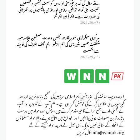
نئے سال کی آمد پر حکومتی اداروں کو مسئلہ کشمیر و فلسطین
سمیت اپنی تمام تر ملکی، رفاہی اور فلاحی پالیسیوں پر نظر ثانی
کی ضرورت ہے۔ ایم ڈبلیو ایم قم
ديسمبر 30, 2023
مرکزی سیکرٹری امورِ خارجہ مجلس وحدت مسلمین علامہ سید
شفقت حسین شیرازی کی ایم-ڈبلیو-ایم نجف اشرف کی کابینہ
سے نشست
ديسمبر 29, 2023
الوحدہ ویب سائٹ کی انفارمیشن ٹیم اسلامی سرزمین کی صحیح ، تازہ ترین اور ہمہ
گیر خبروں کی عکاسی کرنے کی کوشش کر رہی ہے۔ ہم آپ کے تعاون اور آپ
کے قیمتی مادے جمع کرانے کا خیرمقدم کرتے ہیں۔ پیش کردہ مواد میں درست
، تازہ ترین معلومات ہونی چاہئیں اور الوداع میں شائع ہونے والا مواد مسلمانوں
کے اتحاد کے منافی نہیں ہوگا۔ ای میل کے ذریعہ مواد بھیجنے کے لئے
info@wnnpk.org کال کریں