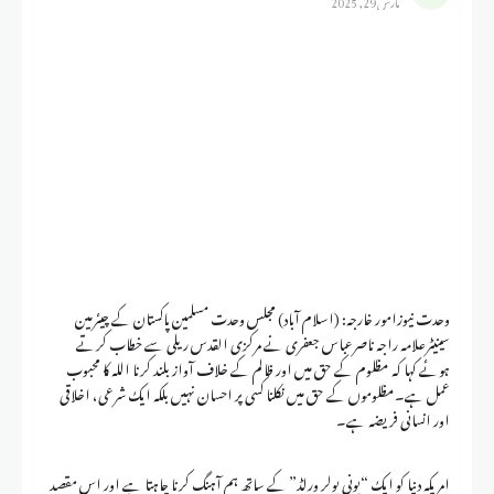
وحدت نیوزامور خارجہ: (اسلام آباد) مجلس وحدت مسلمین پاکستان کے چیئرمین
سینیٹرعلامہ راجہ ناصرعباس جعفری نے مرکزی القدس ریلی سے خطاب کرتے
ہوئے کہا کہ مظلوم کے حق میں اور ظالم کے خلاف آواز بلند کرنا اللہ کا محبوب
عمل ہے۔مظلوموں کے حق میں نکلنا کسی پر احسان نہیں بلکہ ایک شرعی، اخلاقی
اور انسانی فریضہ ہے۔‏
امریکہ دنیا کو ایک “یونی پولر ورلڈ” کے ساتھ ہم آہنگ کرنا چاہتا ہے اور اس مقصد