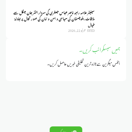
سینیٹر علامہ راجہ ناصر عباس جعفری کی سردار اختر جان مینگل سے
ملاقات، بلوچستان کی سیاسی و امن و امان کی صورتحال پر تبادلۂ
خیال
SYED
يوليو 22, 2026
ہمیں سبسکرائب کریں۔
اٹلس میگزین سے تازہ ترین تخلیقی خبریں حاصل کریں۔