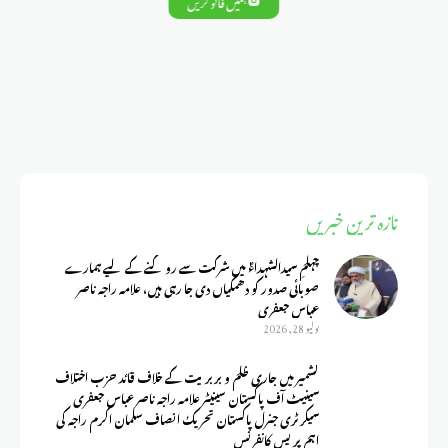
ہمیں فالو کریں
تازہ ترین خبریں
چہلمِ سیدالشہداءؑ میں شرکت سے روکنے کے لیے ہمارے
صوبائی صدور کو دھمکیاں دی جا رہی ہیں، علامہ راجہ ناصر
عباس جعفری
يوليو 28, 2026
کشمیر میں جاری ظلم و بربریت کے خلاف قائد حزب اختلاف
سینیٹ آف پاکستان سینیٹر علامہ راجہ ناصر عباس جعفری
سیکرٹری جنرل پاکستان تحریک انصاف سلمان اکرم راجہ کی
اہم پریس کانفرنس