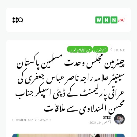
HOME
اہم خبریں
بین الاقوامی خبریں
چیئرمین مجلس وحدت مسلمین پاکستان
سینیٹر علامہ راجہ ناصر عباس جعفری کی
عراقی پارلیمنٹ کے ڈپٹی اسپیکر جناب
محسن المندلاوی سے ملاقات
SYED
0 COMMENTS
259 VIEWS
أغسطس 24, 2025