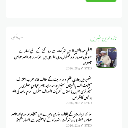
تازہ ترین خبریں
سب دیکھیں
چہلمِ سیدالشہداءؑ میں شرکت سے روکنے کے لیے ہمارے
صوبائی صدور کو دھمکیاں دی جا رہی ہیں، علامہ راجہ ناصر عباس
جعفری
SYED
يوليو 28, 2026
کشمیر میں جاری ظلم و بربریت کے خلاف قائد حزب اختلاف
سینیٹ آف پاکستان سینیٹر علامہ راجہ ناصر عباس جعفری
سیکرٹری جنرل پاکستان تحریک انصاف سلمان اکرم راجہ کی اہم
پریس کانفرنس
SYED
يوليو 28, 2026
سانحہ زیارت کے خلاف جاری دھرنے میں سینیٹر علامہ راجہ ناصر
عباس جعفری کی شرکت، شہداء کے لواحقین سے اظہارِ یکجہتی
SYED
يوليو 22, 2026