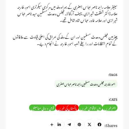
‏سینیٹر علامہ راجہ ناصر عباس جعفری کے ہمراہ وفد میں مرکزی سیکرٹری امورِ خارجہ
علامہ ڈاکٹر شفقت شیرازی، چیف آرگنائزر مجلس وحدت مسلمین سید ناصر عباس
شیرازی اور علامہ خاور عباس شاہ شامل تھے۔
‏چیئرمین مجلس وحدت مسلمین اور ان کے وفد کی عراق کی اعلیٰ قیادت سے ملاقاتوں
کے تمام انتظامات اور رابطے شعبہ امورِ خارجہ نے انجام دیے۔
TAGS:
امور خارجہ مجلس وحدت مسلمین راجہ ناصر عباس جعفری
CATS:
اہم خبریں
بین الاقوامی خبریں
پاکستان کی خبریں
قومی و دینی مناسبتیں
Shares: