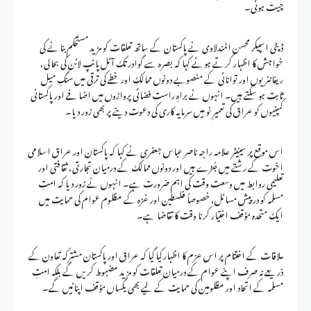
چیت ہوئی۔
‏ڈپٹی اسپیکر محسن المندلاوی نے پاکستان کے ساتھ تعلقات کو مزید مستحکم بنانے کی
خواہش کا اظہار کرتے ہوئے کہا کہ بصرہ سے گوادر تک آئل پائپ لائن کی بحالی،
ریفائنریوں اور توانائی کے منصوبے دونوں ممالک اور خطے کی ترقی میں سنگِ میل
ثابت ہو سکتے ہیں۔ انہوں نے براہِ راست فضائی پروازوں میں اضافے اور پاکستانی
کمپنیوں کو عراق کی تعمیرِ نو میں سرمایہ کاری کی دعوت دینے پر بھی زور دیا۔
‏اس موقع پر سینیٹر علامہ راجہ ناصر عباس جعفری نے کہا کہ پاکستان اور عراق اسلامی
اخوت کے رشتے میں جُڑے ہیں اور دونوں ممالک کے درمیان تجارتی، ثقافتی اور
تعلیمی روابط میں وسعت وقت کی اہم ضرورت ہے۔ انہوں نے زور دیا کہ امتِ
مسلمہ کو درپیش مسائل، خصوصاً فلسطین اور غزہ کے مظلوم عوام کی حمایت میں
ایک متحدہ مؤقف اختیار کرنا وقت کا تقاضا ہے۔
‏ملاقات کے اختتام پر اس عزم کا اظہار کیا گیا کہ عراق اور پاکستان مشترکہ تعاون کے
ذریعے نہ صرف اپنے عوام کے درمیان تعلقات کو مزید مضبوط کریں گے بلکہ امتِ
مسلمہ کے اتحاد اور مظلومین کی حمایت کے لیے بھی یکساں مؤقف اپنائیں گے۔