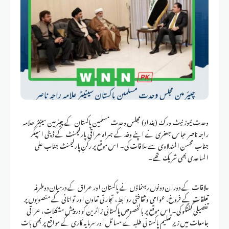
وحدت نیوز نیٹ ورک (بغداد) مجلس وحدت مسلمین پاکستان کے چیئرمین سینیٹر علامہ
راجہ ناصر عباس جعفری نے اپنے وفد کے ہمراہ عراقی پارلیمنٹ کے ڈپٹی اسپیکر
جناب محسن المندلاوی سے ملاقات کی۔ اس موقع پر رکنِ پارلیمنٹ جناب علی
الساعدی بھی شریک تھے۔
‏ملاقات کے دوران دونوں رہنماؤں نے پاکستان اور عراق کے درمیان دوطرفہ
تعلقات کے فروغ، عوامی و ثقافتی روابط، تجارتی تعاون اور توانائی کے منصوبوں پر
تفصیلی گفتگو کی۔ اس موقع پر بالخصوص پاکستانی زائرین کو درپیش مشکلات، عراقی
جامعات میں زیرِ تعلیم پاکستانی طلبہ کے مسائل اور سرمایہ کاری کے مواقع پر بھی بات