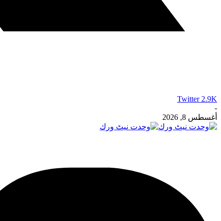
Twitter
2.9K
-
أغسطس 8, 2026