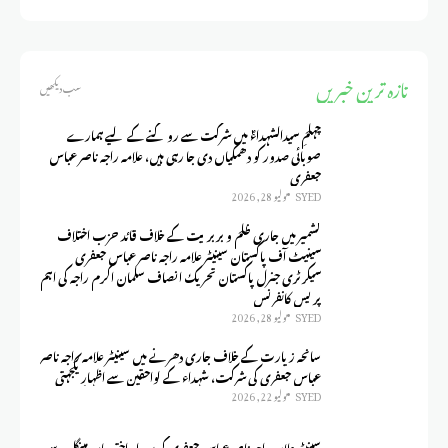
تازہ ترین خبریں
سب دیکھیں
چہلمِ سیدالشہداءؑ میں شرکت سے روکنے کے لیے ہمارے
صوبائی صدور کو دھمکیاں دی جا رہی ہیں، علامہ راجہ ناصر عباس
جعفری
SYED
يوليو 28, 2026
کشمیر میں جاری ظلم و بربریت کے خلاف قائد حزب اختلاف
سینیٹ آف پاکستان سینیٹر علامہ راجہ ناصر عباس جعفری
سیکرٹری جنرل پاکستان تحریک انصاف سلمان اکرم راجہ کی اہم
پریس کانفرنس
SYED
يوليو 28, 2026
سانحہ زیارت کے خلاف جاری دھرنے میں سینیٹر علامہ راجہ ناصر
عباس جعفری کی شرکت، شہداء کے لواحقین سے اظہارِ یکجہتی
SYED
يوليو 22, 2026
سینیٹر علامہ راجہ ناصر عباس جعفری کی سردار اختر جان مینگل سے