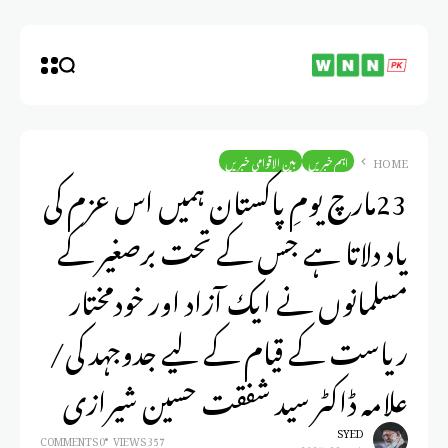
HOME
اہم خبریں
بین الاقوامی خبریں
23مارچ یومِ پاکستان ہمیں اس عزم کی
یاد دلاتا ہے جس کے تحت برصغیر کے
مسلمانوں نے ایک آزاد اور خودمختار
ریاست کے قیام کے لیے جدوجہد کی/
علامہ ڈاکٹر سید شفقت حسین شیرازی
SYED
0 COMMENTS
357 VIEWS
مارس 23, 2025