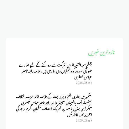
تازہ ترین خبریں
چہلمِ سیدالشہداءؑ میں شرکت سے روکنے کے لیے ہمارے
صوبائی صدور کو دھمکیاں دی جا رہی ہیں، علامہ راجہ ناصر
عباس جعفری
يوليو 28, 2026
کشمیر میں جاری ظلم و بربریت کے خلاف قائد حزب اختلاف
سینیٹ آف پاکستان سینیٹر علامہ راجہ ناصر عباس جعفری
سیکرٹری جنرل پاکستان تحریک انصاف سلمان اکرم راجہ کی
اہم پریس کانفرنس
يوليو 28, 2026