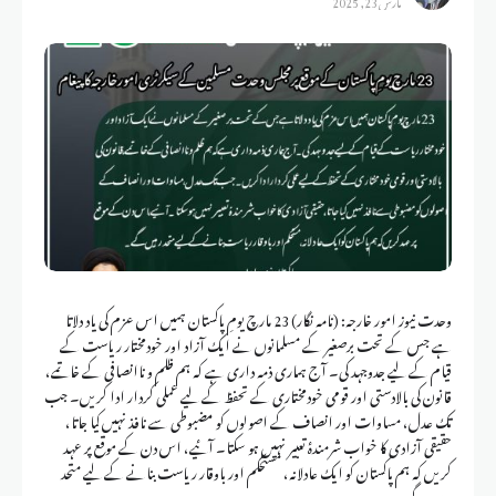
وحدت نیوز امور خارجہ: (نامہ نگار) 23 مارچ یومِ پاکستان ہمیں اس عزم کی یاد دلاتا
ہے جس کے تحت برصغیر کے مسلمانوں نے ایک آزاد اور خودمختار ریاست کے
قیام کے لیے جدوجہد کی۔ آج ہماری ذمہ داری ہے کہ ہم ظلم و ناانصافی کے خاتمے،
قانون کی بالادستی اور قومی خودمختاری کے تحفظ کے لیے عملی کردار ادا کریں۔ جب
تک عدل، مساوات اور انصاف کے اصولوں کو مضبوطی سے نافذ نہیں کیا جاتا،
حقیقی آزادی کا خواب شرمندۂ تعبیر نہیں ہو سکتا۔ آئیے، اس دن کے موقع پر عہد
کریں کہ ہم پاکستان کو ایک عادلانہ، مستحکم اور باوقار ریاست بنانے کے لیے متحد
رہیں گے۔