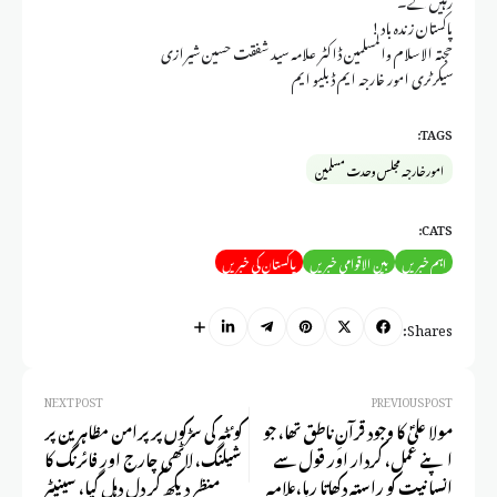
پاکستان زندہ باد!
حجتہ الاسلام والمسلمین ڈاکٹر علامہ سید شفقت حسین شیرازی
سیکرٹری امور خارجہ ایم ڈبلیو ایم
TAGS:
امور خارجہ مجلس وحدت مسلمین
CATS:
اہم خبریں
بین الاقوامی خبریں
پاکستان کی خبریں
Shares:
NEXT POST
PREVIOUS POST
‏مولا علیؑ کا وجود قرآنِ ناطق تھا، جو
کوئٹہ کی سڑکوں پر پرامن مظاہرین پر
اپنے عمل، کردار اور قول سے
شیلنگ، لاٹھی چارج اور فائرنگ کا
انسانیت کو راستہ دکھاتا رہا،علامہ
منظر دیکھ کر دل دہل گیا، سینیٹر