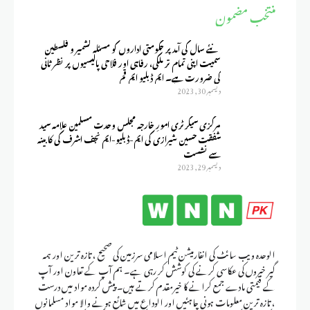
منتخب مضمون
نئے سال کی آمد پر حکومتی اداروں کو مسئلہ کشمیر و فلسطین
سمیت اپنی تمام تر ملکی، رفاہی اور فلاحی پالیسیوں پر نظر ثانی
کی ضرورت ہے۔ ایم ڈبلیو ایم قم
ديسمبر 30, 2023
مرکزی سیکرٹری امورِ خارجہ مجلس وحدت مسلمین علامہ سید
شفقت حسین شیرازی کی ایم-ڈبلیو-ایم نجف اشرف کی کابینہ
سے نشست
ديسمبر 29, 2023
الوحدہ ویب سائٹ کی انفارمیشن ٹیم اسلامی سرزمین کی صحیح ، تازہ ترین اور ہمہ
گیر خبروں کی عکاسی کرنے کی کوشش کر رہی ہے۔ ہم آپ کے تعاون اور آپ
کے قیمتی مادے جمع کرانے کا خیرمقدم کرتے ہیں۔ پیش کردہ مواد میں درست
، تازہ ترین معلومات ہونی چاہئیں اور الوداع میں شائع ہونے والا مواد مسلمانوں