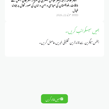
ملاقات، بلوچستان کی سیاسی و امن و امان کی صورتحال پر تبادلۂ
خیال
SYED
يوليو 22, 2026
ہمیں سبسکرائب کریں۔
اٹلس میگزین سے تازہ ترین تخلیقی خبریں حاصل کریں۔
ہمیں فالو کریں