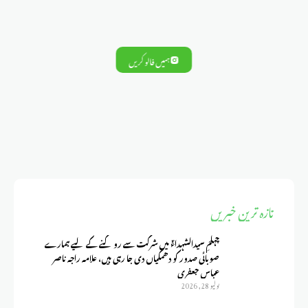
ہمیں فالو کریں
تازہ ترین خبریں
چہلمِ سیدالشہداءؑ میں شرکت سے روکنے کے لیے ہمارے
صوبائی صدور کو دھمکیاں دی جا رہی ہیں، علامہ راجہ ناصر
عباس جعفری
يوليو 28, 2026