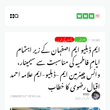
HOME
اہم خبریں
پاکستان کی خبریں
ایم ڈبلیو ایم اصفہان کے زیر اہتمام
ایامِ فاطمیہ کی مناسبت سے سیمینار،
وائس چیئرمین ایم -ڈبلیو-ایم علامہ احمد
اقبال رضوی کا خطاب
SYED
0 COMMENTS
248 VIEWS
نوفمبر 21, 2025