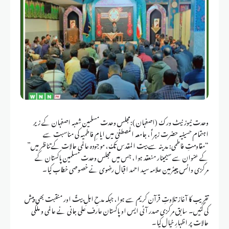
وحدت نیوز نیٹ ورک (اصفہان ):مجلس وحدت مسلمین شعبہ اصفہان کے زیر
اہتمام حسینیہ حضرت زہراؑ، جامعہ المصطفیٰ میں ایامِ فاطمیہ کی مناسبت سے
“مقاومتِ فاطمی: مدینہ سے بیت المقدس تک، موجودہ عالمی حالات کے تناظر میں”
کے عنوان سے سیمینار منعقد ہوا، جس میں مجلس وحدت مسلمین پاکستان کے
مرکزی وائس چیئرمین علامہ سید احمد اقبال رضوی نے خصوصی خطاب کیا۔
تقریب کا آغاز تلاوتِ قرآن کریم سے ہوا، جبکہ مدحِ اہلِ بیتؑ اور منقبت بھی پیش
کی گئیں۔ سابق مرکزی صدر آئی ایس او پاکستان عارف علی جانی نے عالمی و ملکی
حالات پر اظہارِ خیال کیا۔