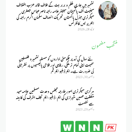
کشمیر میں جاری ظلم و بربریت کے خلاف قائد حزب اختلاف
سینیٹ آف پاکستان سینیٹر علامہ راجہ ناصر عباس جعفری
سیکرٹری جنرل پاکستان تحریک انصاف سلمان اکرم راجہ کی
اہم پریس کانفرنس
يوليو 28, 2026
منتخب مضمون
نئے سال کی آمد پر حکومتی اداروں کو مسئلہ کشمیر و فلسطین
سمیت اپنی تمام تر ملکی، رفاہی اور فلاحی پالیسیوں پر نظر ثانی
کی ضرورت ہے۔ ایم ڈبلیو ایم قم
ديسمبر 30, 2023
مرکزی سیکرٹری امورِ خارجہ مجلس وحدت مسلمین علامہ سید
شفقت حسین شیرازی کی ایم-ڈبلیو-ایم نجف اشرف کی کابینہ
سے نشست
ديسمبر 29, 2023