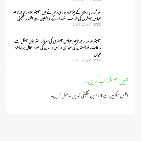
سانحہ زیارت کے خلاف جاری دھرنے میں سینیٹر علامہ راجہ ناصر
عباس جعفری کی شرکت، شہداء کے لواحقین سے اظہارِ یکجہتی
SYED
يوليو 22, 2026
سینیٹر علامہ راجہ ناصر عباس جعفری کی سردار اختر جان مینگل سے
ملاقات، بلوچستان کی سیاسی و امن و امان کی صورتحال پر تبادلۂ
خیال
SYED
يوليو 22, 2026
ہمیں سبسکرائب کریں۔
اٹلس میگزین سے تازہ ترین تخلیقی خبریں حاصل کریں۔