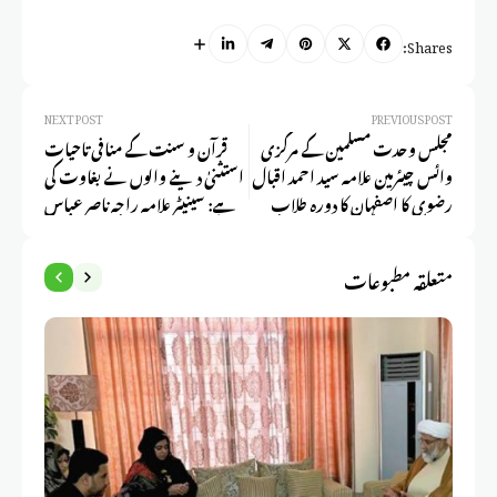
Shares:
NEXT POST
PREVIOUS POST
مجلس وحدت مسلمین کے مرکزی
قرآن و سنت کے منافی تاحیات
وائس چیئرمین علامہ سید احمد اقبال
استثنیٰ دینے والوں نے بغاوت کی
رضوی کا اصفہان کا دورہ طلاب
ہے: سینیٹر علامہ راجہ ناصر عباس
کرام کی جانب سے پرتپاک
استقبال، اہم رفقاء بھی ہمراہ
متعلقہ مطبوعات