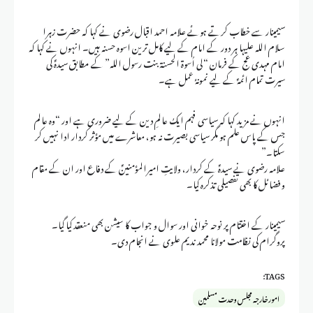
سیمینار سے خطاب کرتے ہوئے علامہ احمد اقبال رضوی نے کہا کہ حضرت زہرا
سلام اللہ علیہا ہر دور کے امام کے لیے کامل ترین اسوہ حسنہ ہیں۔ انہوں نے کہا کہ
امام مہدی عج کے فرمان “لی اُسوة الحسنة بنت رسول الله” کے مطابق سیدہؑ کی
سیرت تمام ائمہؑ کے لیے نمونۂ عمل ہے۔
انہوں نے مزید کہا کہ سیاسی فہم ایک عالمِ دین کے لیے ضروری ہے اور “وہ عالم
جس کے پاس علم ہو مگر سیاسی بصیرت نہ ہو، معاشرے میں مؤثر کردار ادا نہیں کر
سکتا۔”
علامہ رضوی نے سیدہؑ کے کردار، ولایتِ امیرالمؤمنینؑ کے دفاع اور ان کے مقام
و فضائل کا بھی تفصیلی تذکرہ کیا۔
سیمینار کے اختتام پر نوحہ خوانی اور سوال و جواب کا سیشن بھی منعقد کیا گیا۔
پروگرام کی نظامت مولانا محمد ندیم علوی نے انجام دی۔
TAGS:
امور خارجہ مجلس وحدت مسلمین