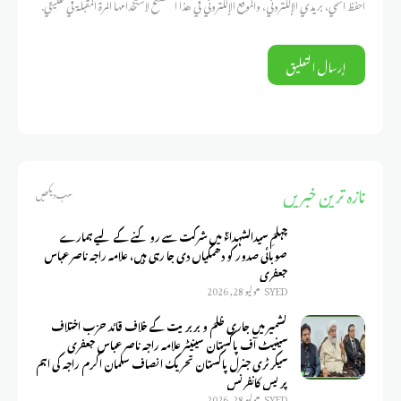
احفظ اسمي، بريدي الإلكتروني، والموقع الإلكتروني في هذا المتصفح لاستخدامها المرة المقبلة في تعليقي.
تازہ ترین خبریں
سب دیکھیں
چہلمِ سیدالشہداءؑ میں شرکت سے روکنے کے لیے ہمارے
صوبائی صدور کو دھمکیاں دی جا رہی ہیں، علامہ راجہ ناصر عباس
جعفری
SYED
يوليو 28, 2026
کشمیر میں جاری ظلم و بربریت کے خلاف قائد حزب اختلاف
سینیٹ آف پاکستان سینیٹر علامہ راجہ ناصر عباس جعفری
سیکرٹری جنرل پاکستان تحریک انصاف سلمان اکرم راجہ کی اہم
پریس کانفرنس
SYED
يوليو 28, 2026