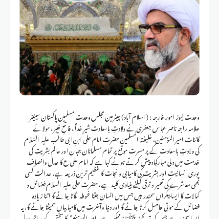
وحدت نیوز امور خارجہ : (اسلام آباد) چیئرمین مجلس وحدت مسلمین پاکستان سینیٹر
علامہ راجہ ناصر عباس جعفری نے ولادتِ باسعادت شیرِ خداؑ، فاتحِ خیبر، مولائے
کائنات امیرالمؤمنین، خلیفتہ المسلمین حضرت امام علی ابنِ ابی طالب علیہ السّلام
کی ولادتِ باسعادت کے پر مسرت موقع پر تمام مسلمانان جہان اور عالم بشریت کی
خدمت میں دلی مبارکباد پیش کرتے ہوئے کہا ہے کہ امام علی ع کا عدل وانصاف
پوری انسانیت اور بشریت کی کامیابی و نجات کا عظیم ترین ذریعہ ہے، عدالت کسی
بھی معاشرے کی تعمیر و ترقی کیلئے بنیادی کلید ہے، حضرت علی علیہ السلام فضائل و
کمالات کا ایسا بیکراں سمندر ہیں جس میں انسان جتنا غوطہ لگاتا جائے گا اتنا زیادہ
فضائل کے موتی حاصل کرتا جائے گا اور دنیا وآخرت میں کامیابیاں سمیٹتا جائے گا، یہ
ایسا سمندر ہے جس کی تہہ تک پہنچنا ناممکن ہے، امیرالمومنینؑ کا سختی کے ساتھ عدل