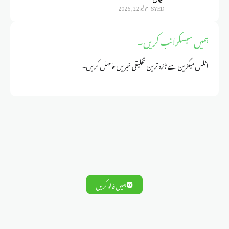
SYED
يوليو 22, 2026
ہمیں سبسکرائب کریں۔
اٹلس میگزین سے تازہ ترین تخلیقی خبریں حاصل کریں۔
ہمیں فالو کریں