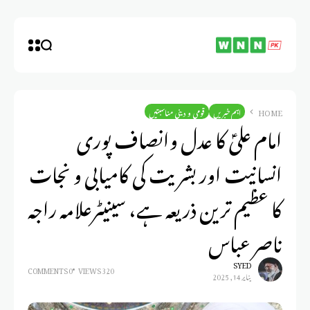
HOME
اہم خبریں
قومی و دینی مناسبتیں
امام علیؑ کا عدل وانصاف پوری
انسانیت اور بشریت کی کامیابی و نجات
کا عظیم ترین ذریعہ ہے، سینیٹرعلامہ راجہ
ناصر عباس
SYED
0 COMMENTS
320 VIEWS
يناير 14, 2025