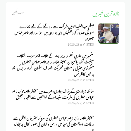
تازہ ترین خبریں
سب دیکھیں
چہلمِ سیدالشہداءؑ میں شرکت سے روکنے کے لیے ہمارے
صوبائی صدور کو دھمکیاں دی جا رہی ہیں، علامہ راجہ ناصر عباس
جعفری
SYED
يوليو 28, 2026
کشمیر میں جاری ظلم و بربریت کے خلاف قائد حزب اختلاف
سینیٹ آف پاکستان سینیٹر علامہ راجہ ناصر عباس جعفری
سیکرٹری جنرل پاکستان تحریک انصاف سلمان اکرم راجہ کی اہم
پریس کانفرنس
SYED
يوليو 28, 2026
سانحہ زیارت کے خلاف جاری دھرنے میں سینیٹر علامہ راجہ ناصر
عباس جعفری کی شرکت، شہداء کے لواحقین سے اظہارِ یکجہتی
SYED
يوليو 22, 2026
سینیٹر علامہ راجہ ناصر عباس جعفری کی سردار اختر جان مینگل سے
ملاقات، بلوچستان کی سیاسی و امن و امان کی صورتحال پر تبادلۂ
خیال