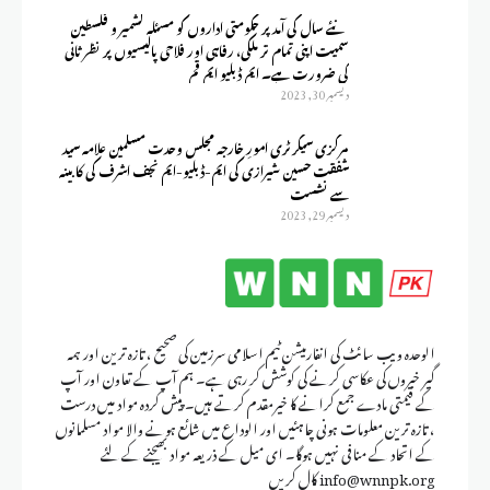
نئے سال کی آمد پر حکومتی اداروں کو مسئلہ کشمیر و فلسطین
سمیت اپنی تمام تر ملکی، رفاہی اور فلاحی پالیسیوں پر نظر ثانی
کی ضرورت ہے۔ ایم ڈبلیو ایم قم
ديسمبر 30, 2023
مرکزی سیکرٹری امورِ خارجہ مجلس وحدت مسلمین علامہ سید
شفقت حسین شیرازی کی ایم-ڈبلیو-ایم نجف اشرف کی کابینہ
سے نشست
ديسمبر 29, 2023
الوحدہ ویب سائٹ کی انفارمیشن ٹیم اسلامی سرزمین کی صحیح ، تازہ ترین اور ہمہ
گیر خبروں کی عکاسی کرنے کی کوشش کر رہی ہے۔ ہم آپ کے تعاون اور آپ
کے قیمتی مادے جمع کرانے کا خیرمقدم کرتے ہیں۔ پیش کردہ مواد میں درست
، تازہ ترین معلومات ہونی چاہئیں اور الوداع میں شائع ہونے والا مواد مسلمانوں
کے اتحاد کے منافی نہیں ہوگا۔ ای میل کے ذریعہ مواد بھیجنے کے لئے
info@wnnpk.org کال کریں