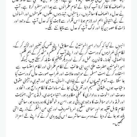
و انصاف کا نفاذ کرنا آپ کو دنیا کے تمام حکمرانوں سے جدا اور منفرد کرتا ہے، آپؑ
نے عدل و انصاف کا معاشروں، ریاستوں، تہذیبوں، ملکوں، حکومتوں اور انسانوں
کے لیے انتہائی اہم اور لازم ہونا اس تکرار سے ثابت کیا کہ عدل آپؑ کے وجود اور
ذات کا حصہ بن گیا اور لوگ آپؑ کو عدل سے پہچاننے لگے۔
انہوں نے کہا کہ کردار امیرالمومنینؑ کے مطابق اپنے نفس کی تطہیر اور تزکیہ کرکے،
نظام کی خرابیوں کو درست کرکے اور اپنے آپ کو منظم و متحد کرکے ہم ظلم،
ناانصافی، تجاوز، قانون پر عمل نہ کرنے اور دیگر چیلنجز کا مقابلہ کرسکتے ہیں، کیونکہ
امیرالمومنین حضرت علیؑ ابن ابی طالبؑ کے نظام حکمرانی اور نظام احتساب سے
استفادہ کرکے امت مسلمہ کے موجودہ حالات اور خراب صورت حال کو درست کیا
جا سکتا ہے۔تمام شہریوں کو ان کے بنیادی، انسانی، مذہبی اور شہری و آئینی حقوق
دستیاب ہوں، طبقاتی تقسیم اور تفریق کی بجائے مساوات کا نظام رائج ہو، اتحاد و
وحدت اور اخوت و رواداری کا عملی مظاہرہ ہو، انتہاء پسندی، فرقہ پرستی، جنونیت
اور فرقہ وارانہ منافرت کا وجود ہی باقی نہ ہو، امن و خوشحالی کا دور دورہ ہو، معاشی
نظام قابل تقلید ہو اور سماجی سطح پر امر بالمعروف اور نہی عن المنکر کے ذریعے اتنی
بلند ہو جائے کہ دنیا کے دوسرے معاشرے اس کی پیروی کرنے کو اپنے لئے اعزاز
سمجھیں۔