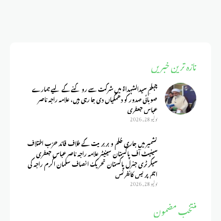
تازہ ترین خبریں
چہلمِ سیدالشہداءؑ میں شرکت سے روکنے کے لیے ہمارے
صوبائی صدور کو دھمکیاں دی جا رہی ہیں، علامہ راجہ ناصر
عباس جعفری
يوليو 28, 2026
کشمیر میں جاری ظلم و بربریت کے خلاف قائد حزب اختلاف
سینیٹ آف پاکستان سینیٹر علامہ راجہ ناصر عباس جعفری
سیکرٹری جنرل پاکستان تحریک انصاف سلمان اکرم راجہ کی
اہم پریس کانفرنس
يوليو 28, 2026
منتخب مضمون