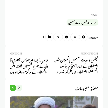
TAGS:
امور خارجہ مجلس وحدت مسلمین
Shares:
NEXT POST
PREVIOUS POST
مجلس وحدت مسلمین پاکستان شعبہ
علامہ راجہ ناصرعباس جعفری کا
اصفہان کے زیر اہتمام جامعۃ
وفدکے ہمراہ فلسطین فاؤنڈیشن
المصطفیٰ اصفہان میں تکریم شہداء
پاکستان کے مرکزی دفترکا دورہ
کانفرنس کانفرنس میں ڈاکٹر قربانی
مقدم کی خصوصی شرکت اور
متعلقہ مطبوعات
خطاب