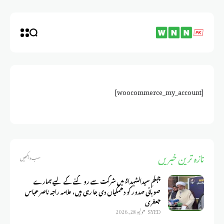
[woocommerce_my_account]
تازہ ترین خبریں
سب دیکھیں
چہلمِ سیدالشہداءؑ میں شرکت سے روکنے کے لیے ہمارے
صوبائی صدور کو دھمکیاں دی جا رہی ہیں، علامہ راجہ ناصر عباس
جعفری
SYED
يوليو 28, 2026