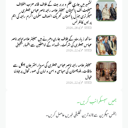
کشمیر میں جاری ظلم و بربریت کے خلاف قائد حزب اختلاف
سینیٹ آف پاکستان سینیٹر علامہ راجہ ناصر عباس جعفری
سیکرٹری جنرل پاکستان تحریک انصاف سلمان اکرم راجہ کی اہم
پریس کانفرنس
SYED
يوليو 28, 2026
سانحہ زیارت کے خلاف جاری دھرنے میں سینیٹر علامہ راجہ ناصر
عباس جعفری کی شرکت، شہداء کے لواحقین سے اظہارِ یکجہتی
SYED
يوليو 22, 2026
سینیٹر علامہ راجہ ناصر عباس جعفری کی سردار اختر جان مینگل سے
ملاقات، بلوچستان کی سیاسی و امن و امان کی صورتحال پر تبادلۂ
خیال
SYED
يوليو 22, 2026
ہمیں سبسکرائب کریں۔
اٹلس میگزین سے تازہ ترین تخلیقی خبریں حاصل کریں۔