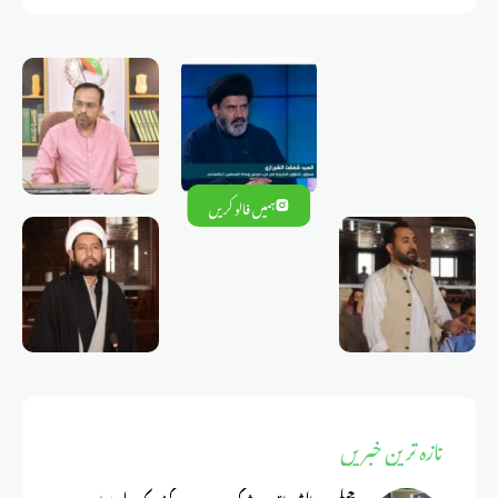
ہمیں فالو کریں
تازہ ترین خبریں