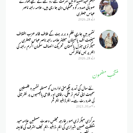
چہلمِ سیدالشہداءؑ میں شرکت سے روکنے کے لیے ہمارے
صوبائی صدور کو دھمکیاں دی جا رہی ہیں، علامہ راجہ ناصر
عباس جعفری
يوليو 28, 2026
کشمیر میں جاری ظلم و بربریت کے خلاف قائد حزب اختلاف
سینیٹ آف پاکستان سینیٹر علامہ راجہ ناصر عباس جعفری
سیکرٹری جنرل پاکستان تحریک انصاف سلمان اکرم راجہ کی
اہم پریس کانفرنس
يوليو 28, 2026
منتخب مضمون
نئے سال کی آمد پر حکومتی اداروں کو مسئلہ کشمیر و فلسطین
سمیت اپنی تمام تر ملکی، رفاہی اور فلاحی پالیسیوں پر نظر ثانی
کی ضرورت ہے۔ ایم ڈبلیو ایم قم
ديسمبر 30, 2023
مرکزی سیکرٹری امورِ خارجہ مجلس وحدت مسلمین علامہ سید
شفقت حسین شیرازی کی ایم-ڈبلیو-ایم نجف اشرف کی کابینہ
سے نشست