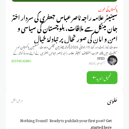
پاکستان کی خبریں
سینیٹر علامہ راجہ ناصر عباس جعفری کی سردار اختر
جان مینگل سے ملاقات، بلوچستان کی سیاسی و
امن و امان کی صورتحال پر تبادلۂ خیال
وحدت نیوز نیٹ ورک 15 جولائی 2026 |کوئٹہ چیئرمین مجلس وحدت مسلمین پاکستان اور
سینیٹ میں قائدِ حزبِ اختلاف سینیٹر علامہ راجہ ناصر عباس جعفری نے اپنے دورۂ کوئٹہ کے
SYED
KEEP READING
أسبوعين AGO
تحميل المزيد
حَلوَى
عرض الكل
Nothing Found! Ready to publish your first post?
Get
.
started here