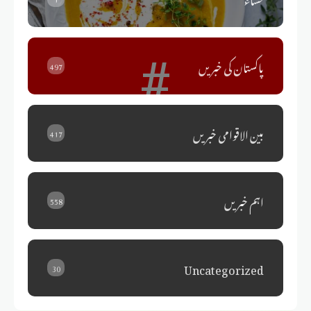
#
پاکستان کی خبریں
497
بین الاقوامی خبریں
417
اہم خبریں
558
Uncategorized
30