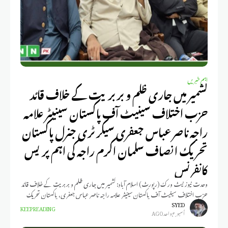
اہم خبریں
کشمیر میں جاری ظلم و بربریت کے خلاف قائد
حزب اختلاف سینیٹ آف پاکستان سینیٹر علامہ
راجہ ناصر عباس جعفری سیکرٹری جنرل پاکستان
تحریک انصاف سلمان اکرم راجہ کی اہم پریس
کانفرنس
وحدت نیوز نیٹ ورک (رپورٹ) اسلام آباد: کشمیر میں جاری ظلم و بربریت کے خلاف قائد
حزب اختلاف سینیٹ آف پاکستان سینیٹر علامہ راجہ ناصر عباس جعفری، پاکستان تحریک
انصاف
SYED
KEEP READING
أسبوع واحد AGO