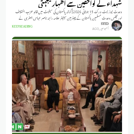
شہداء کے لواحقین سے اظہارِ یکجہتی
وحدت نیوز نیٹ ورک 15 جولائی 2026 | کوئٹہ پاکستان کی سینیٹ میں قائدِ حزبِ اختلاف
اور مجلس وحدت مسلمین پاکستان کے چیئرمین سینیٹر علامہ راجہ ناصر عباس جعفری نے
SYED
KEEP READING
أسبوعين AGO