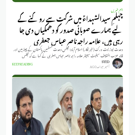
اہم خبریں
چہلمِ سیدالشہداءؑ میں شرکت سے روکنے کے
لیے ہمارے صوبائی صدور کو دھمکیاں دی جا
رہی ہیں، علامہ راجہ ناصر عباس جعفری
وحدت نیوز نیٹ ورک (خبر نگار) اسلام آباد: مجلس وحدت مسلمین پاکستان کے چیئرمین اور
قائد حزب اختلاف سینیٹ سینیٹر علامہ راجہ ناصر عباس جعفری نے کہا ہے کہ مجلس
SYED
KEEP READING
أسبوع واحد AGO