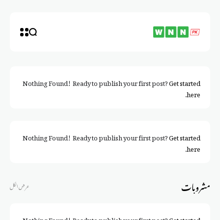
Nothing Found! Ready to publish your first post?
Get started
.
here
Nothing Found! Ready to publish your first post?
Get started
.
here
مشروبات
عرض الكل
Nothing Found! Ready to publish your first post?
Get started