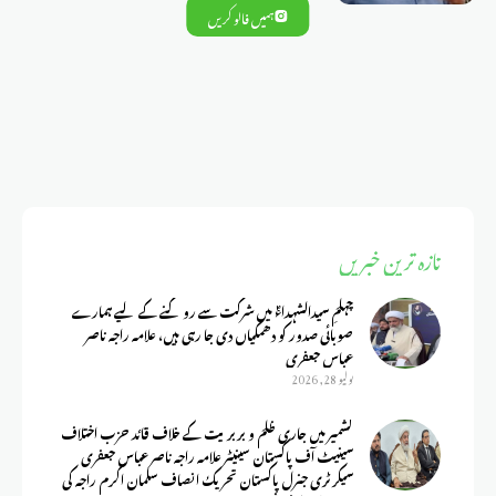
ہمیں فالو کریں
تازہ ترین خبریں
چہلمِ سیدالشہداءؑ میں شرکت سے روکنے کے لیے ہمارے
صوبائی صدور کو دھمکیاں دی جا رہی ہیں، علامہ راجہ ناصر
عباس جعفری
يوليو 28, 2026
کشمیر میں جاری ظلم و بربریت کے خلاف قائد حزب اختلاف
سینیٹ آف پاکستان سینیٹر علامہ راجہ ناصر عباس جعفری
سیکرٹری جنرل پاکستان تحریک انصاف سلمان اکرم راجہ کی