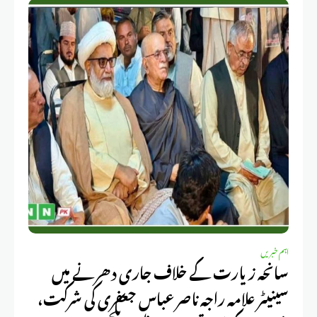
اہم خبریں
سانحہ زیارت کے خلاف جاری دھرنے میں
سینیٹر علامہ راجہ ناصر عباس جعفری کی شرکت،