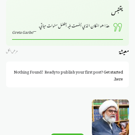
يقتبس
هذا هو المكان الذي أضعت فيه أفضل سنوات حياتي.
Greta Garbo
معيشة
عرض الكل
Nothing Found! Ready to publish your first post?
Get started
.
here