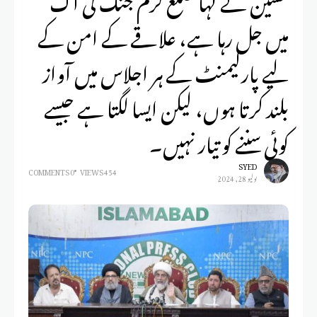
میں جل رہا ہے، علاقے کے امن کے
لیے پارلیمنٹ کے ہر اجلاس میں آواز
بلند کرتا ہوں، لیکن ایسا لگتا ہے جیسے
کوئی سننے کو تیار نہیں۔
SYED
0 COMMENTS
454 VIEWS
يوليو 28, 2024