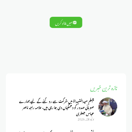
ہمیں فالو کریں
تازہ ترین خبریں
چہلمِ سیدالشہداءؑ میں شرکت سے روکنے کے لیے ہمارے
صوبائی صدور کو دھمکیاں دی جا رہی ہیں، علامہ راجہ ناصر
عباس جعفری
يوليو 28, 2026