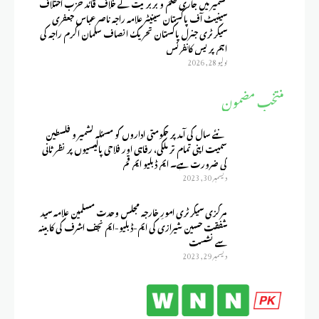
کشمیر میں جاری ظلم و بربریت کے خلاف قائد حزب اختلاف
سینیٹ آف پاکستان سینیٹر علامہ راجہ ناصر عباس جعفری
سیکرٹری جنرل پاکستان تحریک انصاف سلمان اکرم راجہ کی
اہم پریس کانفرنس
يوليو 28, 2026
منتخب مضمون
نئے سال کی آمد پر حکومتی اداروں کو مسئلہ کشمیر و فلسطین
سمیت اپنی تمام تر ملکی، رفاہی اور فلاحی پالیسیوں پر نظر ثانی
کی ضرورت ہے۔ ایم ڈبلیو ایم قم
ديسمبر 30, 2023
مرکزی سیکرٹری امورِ خارجہ مجلس وحدت مسلمین علامہ سید
شفقت حسین شیرازی کی ایم-ڈبلیو-ایم نجف اشرف کی کابینہ
سے نشست
ديسمبر 29, 2023