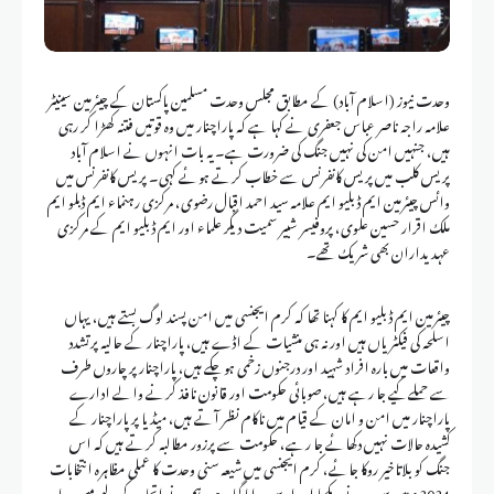
وحدت نیوز (اسلام آباد) کے مطابق مجلس وحدت مسلمین پاکستان کے چیئرمین سینیٹر
علامہ راجہ ناصر عباس جعفری نے کہا ہے کہ پاراچنار میں وہ قوتیں فتنہ کھڑا کر رہی
ہیں، جنہیں امن کی نہیں جنگ کی ضرورت ہے۔ یہ بات انہوں نے اسلام آباد
پریس کلب میں پریس کانفرنس سے خطاب کرتے ہوئے کہی۔ پریس کانفرنس میں
وائس چیئرمین ایم ڈبلیو ایم علامہ سید احمد اقبال رضوی، مرکزی رہنماء ایم ڈبلو ایم
ملک اقرار حسین علوی، پروفیسر شبیر سمیت دیگر علماء اور ایم ڈبلیو ایم کے مرکزی
عہدیداران بھی شریک تھے۔
چیئرمین ایم ڈبلیو ایم کا کہنا تھا کہ کرم ایجنسی میں امن پسند لوگ بستے ہیں، یہاں
اسلحہ کی فیکٹریاں ہیں اور نہ ہی منشیات کے اڈے ہیں، پاراچنار کے حالیہ پرتشدد
واقعات میں بارہ افراد شہید اور درجنوں زخمی ہوچکے ہیں، پاراچنار پر چاروں طرف
سے حملے کیے جا رہے ہیں، صوبائی حکومت اور قانون نافذ کرنے والے ادارے
پاراچنار میں امن و امان کے قیام میں ناکام نظر آتے ہیں، میڈیا پر پاراچنار کے
کشیدہ حالات نہیں دکھائے جا رہے، حکومت سے پرزور مطالبہ کرتے ہیں کہ اس
جنگ کو بلاتاخیر روکا جائے، کرم ایجنسی میں شیعہ سنی وحدت کا عملی مظاہرہ انتخابات
2024ء میں سب نے دیکھا اور اسے سراہا گیا ہے، ہم نے اتحاد کے لیے بیس ہزار