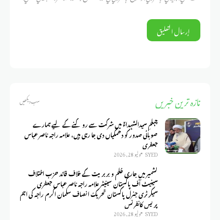
تازہ ترین خبریں
سب دیکھیں
چہلمِ سیدالشہداءؑ میں شرکت سے روکنے کے لیے ہمارے
صوبائی صدور کو دھمکیاں دی جا رہی ہیں، علامہ راجہ ناصر عباس
جعفری
SYED
يوليو 28, 2026
کشمیر میں جاری ظلم و بربریت کے خلاف قائد حزب اختلاف
سینیٹ آف پاکستان سینیٹر علامہ راجہ ناصر عباس جعفری
سیکرٹری جنرل پاکستان تحریک انصاف سلمان اکرم راجہ کی اہم
پریس کانفرنس
SYED
يوليو 28, 2026