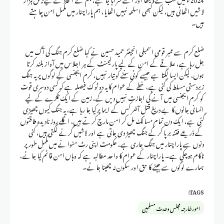
لاشیں اٹھائی ہیں، لیکن کبھی اسلحہ نہیں اٹھایا، ہم پاراچنار میں مکمل امن چاہتے
ہیں۔
ضلع کرم سے ممبر قومی اسمبلی انجینئر حمید حسین نے کہا ضلع کرم جنگ کی آگ میں
جل رہا ہے، علاقے کے امن کے لیے پارلیمنٹ کے ہر اجلاس میں آواز بلند کرتا
ہوں، لیکن ایسا لگتا ہے جیسے کوئی سننے کو تیار نہیں، کرم ایجنسی کے لوگوں پر یہ جنگ
زبردستی مسلط کی گئی ہے، خطے کے عوام کا یہ دو ٹوک فیصلہ ہے کہ کسی دوسری قوت
کو کرم ایجنسی میں آنے کی اجازت نہیں دیں گے، زمین کے ایک ٹکڑے کے لیے
انسانی جانوں کا بے دریغ قتل آخر کس کے ایما پر کیا جا رہا ہے، یہ جنگ کیوں چھیڑی
گئی ہے، ایک دن تمام مسالک مل کر امن مارچ کرتے ہیں، اگلے روز نادیدہ طاقتوں
کے ذریعے فتنہ برپا کرکے جنگ چھیڑ دی جاتی ہے اور لاشیں گرنے لگتی ہیں، کئی
دنوں سے پاراچنار میں جنگ جاری ہے، حکومت اپنی رٹ منوانے میں مکمل طور پر
ناکام ہوچکی ہے۔ پاراچنار کے عوام کا واحد مطالبہ ہے کہ وہاں امن قائم کیا جائے،
ہمارے لوگوں سے جینے کا حق اور سکون نہ چھینا جائے۔
TAGS:
امور خارجہ مجلس وحدت مسلمین