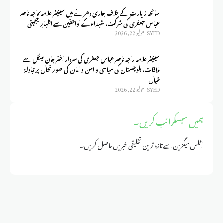
سانحہ زیارت کے خلاف جاری دھرنے میں سینیٹر علامہ راجہ ناصر
عباس جعفری کی شرکت، شہداء کے لواحقین سے اظہارِ یکجہتی
SYED
يوليو 22, 2026
سینیٹر علامہ راجہ ناصر عباس جعفری کی سردار اختر جان مینگل سے
ملاقات، بلوچستان کی سیاسی و امن و امان کی صورتحال پر تبادلۂ
خیال
SYED
يوليو 22, 2026
ہمیں سبسکرائب کریں۔
اٹلس میگزین سے تازہ ترین تخلیقی خبریں حاصل کریں۔