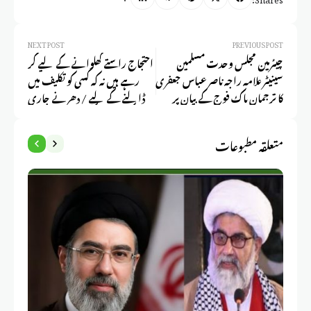
NEXT POST
PREVIOUS POST
چیئرمین مجلس وحدت مسلمین
احتجاج راستے کھلوانے کے لیے کر
سینیٹر علامہ راجہ ناصر عباس جعفری
رہے ہیں نہ کہ کسی کو تکلیف میں
کا ترجمان پاک فوج کے بیان پر
ڈالنے کے لیے / دھرنے جاری
تحفظات کا اظہار
رہیں لیکن راستے کھول دیں۔ سینیٹر
علامہ راجہ ناصر عباس جعفری
متعلقہ مطبوعات