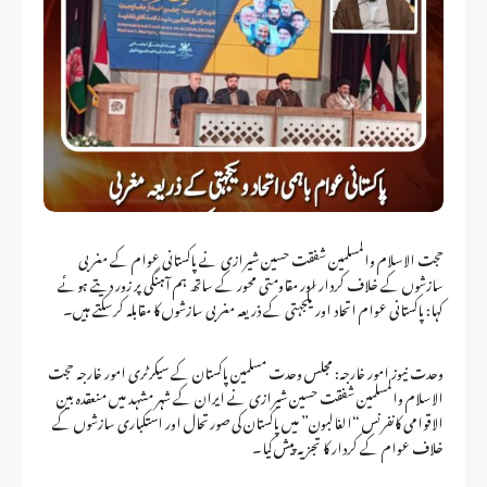
حجت الاسلام والمسلمین شفقت حسین شیرازی نے پاکستانی عوام کے مغربی
سازشوں کے خلاف کردار اور مقاومتی محور کے ساتھ ہم آہنگی پر زور دیتے ہوئے
کہا: پاکستانی عوام اتحاد اور یکجہتی کے ذریعہ مغربی سازشوں کا مقابلہ کرسکتے ہیں۔
وحدت نیوز امور خارجہ: مجلس وحدت مسلمین پاکستان کے سیکرٹری امور خارجہ حجت
الاسلام والمسلمین شفقت حسین شیرازی نے ایران کے شہر مشہد میں منعقدہ بین
الاقوامی کانفرنس “الغالبون” میں پاکستان کی صورتحال اور استکباری سازشوں کے
خلاف عوام کے کردار کا تجزیہ پیش کیا۔