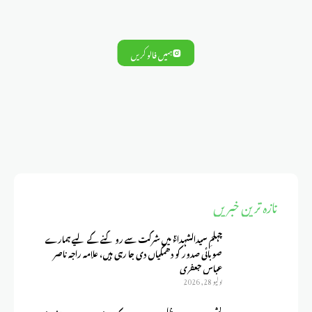
ہمیں فالو کریں
تازہ ترین خبریں
چہلمِ سیدالشہداءؑ میں شرکت سے روکنے کے لیے ہمارے
صوبائی صدور کو دھمکیاں دی جا رہی ہیں، علامہ راجہ ناصر
عباس جعفری
يوليو 28, 2026