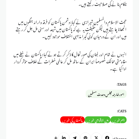
ناکام بنانے کی صلاحیت رکھتے ہیں۔
حجت الاسلام والمسلمین شیرازی نے کہا: دشمن پاکستان کو فرقہ وارانہ جنگوں میں
الجھانا چاہتے ہیں لیکن حقیقت یہ ہے کہ پاکستان میں شیعہ اور سنی مل جل کر رہتے
ہیں اور ان کے درمیان کوئی گہرا مذہبی اختلاف موجود نہیں۔
انہوں نے شام اور لبنان کی صورتحال کا ذکر کرتے ہوئے کہا: پاکستان نے خطے میں
مقاومتی ممالک خصوصاً ایران کے ساتھ مل کر عالمی خطرات کے خلاف مؤثر کردار
ادا کیا ہے۔
TAGS:
امور خارجہ مجلس وحدت مسلمین
CATS:
اہم خبریں
بین الاقوامی خبریں
پاکستان کی خبریں
Shares: