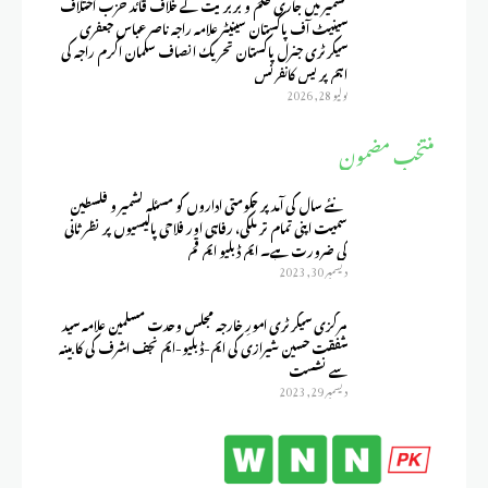
کشمیر میں جاری ظلم و بربریت کے خلاف قائد حزب اختلاف
سینیٹ آف پاکستان سینیٹر علامہ راجہ ناصر عباس جعفری
سیکرٹری جنرل پاکستان تحریک انصاف سلمان اکرم راجہ کی
اہم پریس کانفرنس
يوليو 28, 2026
منتخب مضمون
نئے سال کی آمد پر حکومتی اداروں کو مسئلہ کشمیر و فلسطین
سمیت اپنی تمام تر ملکی، رفاہی اور فلاحی پالیسیوں پر نظر ثانی
کی ضرورت ہے۔ ایم ڈبلیو ایم قم
ديسمبر 30, 2023
مرکزی سیکرٹری امورِ خارجہ مجلس وحدت مسلمین علامہ سید
شفقت حسین شیرازی کی ایم-ڈبلیو-ایم نجف اشرف کی کابینہ
سے نشست
ديسمبر 29, 2023