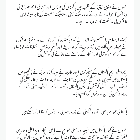
انہوں نے جنوبی ایشیا کے قلب میں پاکستان کی حساس اور انتہائی اہم جغرافیائی
پوزیشن کا حوالہ دیتے ہوئے کہا: یہ ملک اپنی اسٹریٹجک اہمیت کی بنا پر ہمیشہ بڑی
طاقتوں کی مداخلت کا نشانہ بنا رہا ہے۔
حجت الاسلام والمسلمین شیرازی نے کہا: پاکستان کی آزادی کے بعد مغربی طاقتوں
نے ہمیشہ اس ملک میں فرقہ واریت کو ہوا دینے اور نسلی و مذہبی اختلافات کو بڑھاوا
دے کر عوام کو ترقی اور اتحاد کے راستے سے ہٹانے کی کوشش کی۔
ایم ڈبلیو ایم پاکستان کے سیکرٹری امور خارجہ نے مزید کہا: امریکہ نے بالخصوص
پاکستان میں تکفیری اور مسلح گروہوں کی حمایت کے ذریعہ حالات کو خانہ جنگی کی
طرف لے جانے کی کوشش کی لیکن پاکستانی باشعور عوام نے شیعہ سنی اتحاد کے
ذریعہ دشمن کی ان سازشوں کو ناکام بنایا۔
پاکستانی عوام باہمی اتحاد و یکجہتی کے ذریعہ مغربی سازشوں کا مقابلہ کر سکتے ہیں
انہوں نے کہا: پاکستان میں شیعہ اور سنی عوام نے باہمی اتحاد اور داخلی و خارجی
خطرات کے خلاف مزاحمت کے ذریعے ثابت کیا ہے کہ وہ دشمنوں کی سازشوں کو