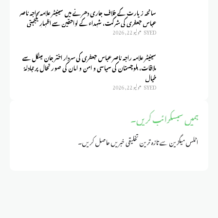
سانحہ زیارت کے خلاف جاری دھرنے میں سینیٹر علامہ راجہ ناصر
عباس جعفری کی شرکت، شہداء کے لواحقین سے اظہارِ یکجہتی
SYED
يوليو 22, 2026
سینیٹر علامہ راجہ ناصر عباس جعفری کی سردار اختر جان مینگل سے
ملاقات، بلوچستان کی سیاسی و امن و امان کی صورتحال پر تبادلۂ
خیال
SYED
يوليو 22, 2026
ہمیں سبسکرائب کریں۔
اٹلس میگزین سے تازہ ترین تخلیقی خبریں حاصل کریں۔