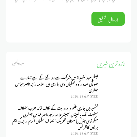
تازہ ترین خبریں
سب دیکھیں
چہلمِ سیدالشہداءؑ میں شرکت سے روکنے کے لیے ہمارے
صوبائی صدور کو دھمکیاں دی جا رہی ہیں، علامہ راجہ ناصر عباس
جعفری
SYED
يوليو 28, 2026
کشمیر میں جاری ظلم و بربریت کے خلاف قائد حزب اختلاف
سینیٹ آف پاکستان سینیٹر علامہ راجہ ناصر عباس جعفری
سیکرٹری جنرل پاکستان تحریک انصاف سلمان اکرم راجہ کی اہم
پریس کانفرنس
SYED
يوليو 28, 2026