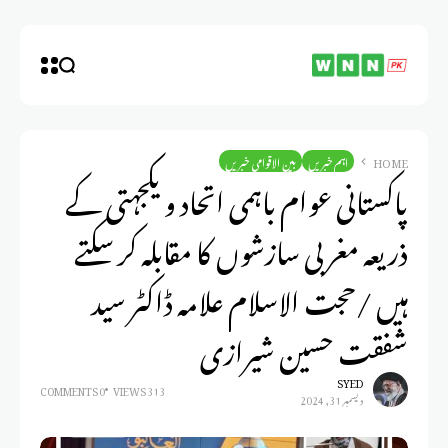
HOME
اہم خبریں
بین الاقوامی خبریں
پاکستانی عوام باہمی اتحاد و یکجہتی کے
ذریعہ مغربی سازشوں کا مقابلہ کر سکتے
ہیں /حجت الاسلام علامہ ڈاکٹر سید
شفقت حسین شیرازی
SYED
0 COMMENTS
313 VIEWS
ديسمبر 31, 2024