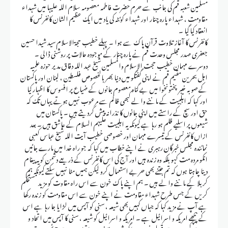
مسلمین شعبہ قم کی جانب سے حرم حضرت فاطمہ معصومہ سلام اللہ علیہا میں شہداء
مقاومت ، شہداء پارہ چنار اور شہداء کوئٹہ کی یاد میں ایک عظیم الشان کانفرنس کا
انعقاد کیا گیا ۔
کانفرنس کا آغاز تلاوت قرآن پاک سے ہوا ۔ پہلے خطیب حجۃالاسلام سید شیدا حسین
جعفری صدر مجلس وحدت قم نے پارہ چنار کے موجودہ حالات پر روشنی ڈالی ۔
دوسرے مہمان خطیب حجت الاسلام والمسلمین شیخ عبد اللہ دقاق مدیر حوزہ علمیہ
اہل بحرین مقیم قم نے اپنی گفتگو میں دنیا بھر بالخصوص فلسطین ، لبنان اور پاکستان
کے صوبہ خیبر پختونخوا میں بے گناہ معصوم جانوں کے ضیاع پر افسوس کا اظہار کیا
اور کہا کہ اہلبیت کے ماننے والے کبھی ظالم سے مرعوب نہیں ہوتے یہاں تک کہ
حق اور سچ کے راستے میں اپنی جانوں کا نذرانہ پیش کردیتے ہیں ۔ پاکستان میں
شیعوں پر اسلیے ظلم ہو رہا ہے کیونکہ یہ اہلبیت علیہم السلام کے عاشق ہیں ۔ بعد
ازاں کانفرنس کے تیسرے مہمان اور خصوصی خطیب آیت اللہ شیخ عباس کعبی
نمائندہ مجلس خبرگان رہبری نے اپنے خطاب میں کہا کہ جو راہ خدا میں مارے جائیں
انکو مردہ مت کہو بلکہ وہ زندہ ہیں اور آج کی اس کانفرنس کے ذریعے دشمن کو یہ پیغام
دینا چاہتا ہوں کہ تم جتنے بھی حربے استعمال کرو لیکن ہمیں مٹا نہیں سکتے کیونکہ ہم
کربلا کے ماننے والے ہیں ۔ ہم اپنے پاک خون سے اس راہ مقاوت کو مزید مستحکم
کریں گے جس طرح شہداء مقاومت نے اپنے خون سے اس مقاومت کو زندہ رکھا
ہے آپ نے مزید کہا کہ جہاں کہیں بھی شیعہ ، سنی کو آپس میں لڑایا جا رہا ہے اس
کے پیچھے امریکہ و اسرائیل ہے ۔ امریکہ و اسرائیل کو شیعہ ، سنی کا آپس میں اتحاد و