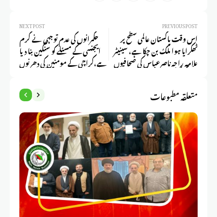
NEXT POST
PREVIOUS POST
اس وقت پاکستان عالمی سطح پر
حکمرانوں کی عدم توجہی نے کرم
ٹھکرایا ہوا ملک بن چکا ہے، سینیٹر
ایجنسی کے مسئلے کو سنگین بنا دیا
علامہ راجہ ناصرعباس کی صحافیوں
ہے،کراچی کے مومنین کی دھرنوں
سے گفتگو
میں استقامت کو خراج تحسین پیش
کرتا ہوں، علامہ راجہ ناصرعباس
متعلقہ مطبوعات