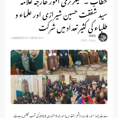
سید شفقت حسین شیرازی اور علماء و
طلباء کی کثیر تعداد میں شرکت
SYED
0 COMMENTS
447 VIEWS
يناير 10, 2025
وحدت نیوز امور خارجہ: (قم المقدس) مورخہ 9 جنوری 2025 کی شب مجلس وحدت