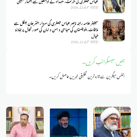
عباس جعفری کی شرکت، شہداء کے لواحقین سے اظہارِ یکجہتی
SYED
يوليو 22, 2026
سینیٹر علامہ راجہ ناصر عباس جعفری کی سردار اختر جان مینگل سے
ملاقات، بلوچستان کی سیاسی و امن و امان کی صورتحال پر تبادلۂ
خیال
SYED
يوليو 22, 2026
ہمیں سبسکرائب کریں۔
اٹلس میگزین سے تازہ ترین تخلیقی خبریں حاصل کریں۔