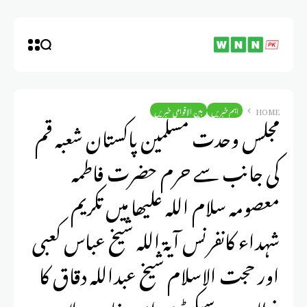
HOME
اہم خبریں
بین الاقوامی خبریں
مجلس وحدت مسلمین پاکستان شعبہ قم
کی جانب سے حرم حضرت فاطمہ
معصومہ سلام اللہ علیھا میں تکریم
شہداء کانفرنس آیۃ اللہ شیخ عباس کعبی
اور حجت الاسلام شیخ عبداللہ دقاق کا
خطاب ۔ سیکرٹری امور خارجہ علامہ