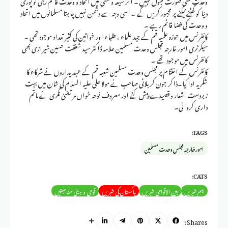
وحدت کسی صورت قبول نہیں ۔ اگر شیعہ و سنی میں اتحاد و وحدت قائم رہی تو پوری
دنیا کو گھٹنے ٹیکنے پر مجبور کریں گے ۔ اسی وجہ سے دشمن نہیں چاہتا مسلمانوں میں اتحاد
و وحدت کی فضا قائم رہے ۔
کانفرنس میں حوزہ علمیہ قم کے جید علماء ، طلباء اور خواتین کی کثیر تعداد موجود تھی ۔
سیکرٹری امور خارجہ مجلس وحدت مسلمین علامہ ڈاکٹر سید شفقت حسین شیرازی بھی
کانفرنس میں موجود تھے ۔
کانفرنس کے اختتام پر مجلس وحدت مسلمین شعبہ قم کے عہدیداروں نے شرکاء کا
شکریہ ادا کیا۔ذاکر جون کربلائی صاحب نے مولا علی علیہ السلام کی شان میں بہت
زبردست اشعار و قصیدے پیش کئے اور معروف نوحہ خواں مرتضیٰ نگری نے ماتم
داری کروائی۔
TAGS:
امور خارجہ مجلس وحدت مسلمین
CATS:
اہم خبریں
بین الاقوامی خبریں
پاکستان کی خبریں
قومی و دینی مناسبتیں
Shares: