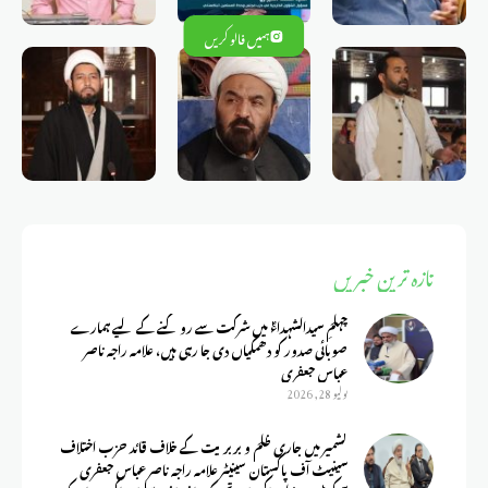
ہمیں فالو کریں
تازہ ترین خبریں
چہلمِ سیدالشہداءؑ میں شرکت سے روکنے کے لیے ہمارے
صوبائی صدور کو دھمکیاں دی جا رہی ہیں، علامہ راجہ ناصر
عباس جعفری
يوليو 28, 2026
کشمیر میں جاری ظلم و بربریت کے خلاف قائد حزب اختلاف
سینیٹ آف پاکستان سینیٹر علامہ راجہ ناصر عباس جعفری