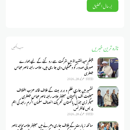
تازہ ترین خبریں
سب دیکھیں
چہلمِ سیدالشہداءؑ میں شرکت سے روکنے کے لیے ہمارے
صوبائی صدور کو دھمکیاں دی جا رہی ہیں، علامہ راجہ ناصر عباس
جعفری
SYED
يوليو 28, 2026
کشمیر میں جاری ظلم و بربریت کے خلاف قائد حزب اختلاف
سینیٹ آف پاکستان سینیٹر علامہ راجہ ناصر عباس جعفری
سیکرٹری جنرل پاکستان تحریک انصاف سلمان اکرم راجہ کی اہم
پریس کانفرنس
SYED
يوليو 28, 2026
سانحہ زیارت کے خلاف جاری دھرنے میں سینیٹر علامہ راجہ ناصر