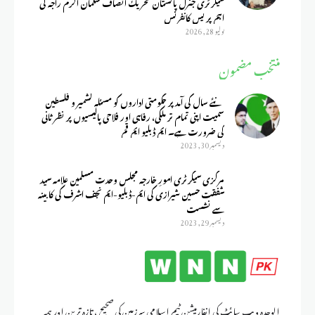
سیکرٹری جنرل پاکستان تحریک انصاف سلمان اکرم راجہ کی
اہم پریس کانفرنس
يوليو 28, 2026
منتخب مضمون
نئے سال کی آمد پر حکومتی اداروں کو مسئلہ کشمیر و فلسطین
سمیت اپنی تمام تر ملکی، رفاہی اور فلاحی پالیسیوں پر نظر ثانی
کی ضرورت ہے۔ ایم ڈبلیو ایم قم
ديسمبر 30, 2023
مرکزی سیکرٹری امورِ خارجہ مجلس وحدت مسلمین علامہ سید
شفقت حسین شیرازی کی ایم-ڈبلیو-ایم نجف اشرف کی کابینہ
سے نشست
ديسمبر 29, 2023
الوحدہ ویب سائٹ کی انفارمیشن ٹیم اسلامی سرزمین کی صحیح ، تازہ ترین اور ہمہ