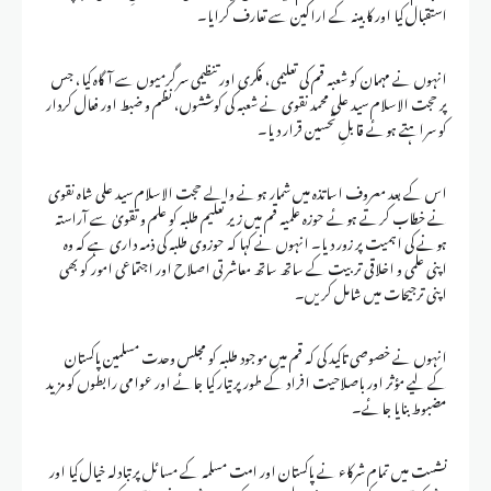
استقبال کیا اور کابینہ کے اراکین سے تعارف کرایا۔
انہوں نے مہمان کو شعبہ قم کی تعلیمی، فکری اور تنظیمی سرگرمیوں سے آگاہ کیا، جس
پر حجت الاسلام سید علی محمد نقوی نے شعبہ کی کوششوں، نظم و ضبط اور فعال کردار
کو سراہتے ہوئے قابلِ تحسین قرار دیا۔
اس کے بعد معروف اساتذہ میں شمار ہونے والے حجت الاسلام سید علی شاہ نقوی
نے خطاب کرتے ہوئے حوزہ علمیہ قم میں زیر تعلیم طلبہ کو علم و تقویٰ سے آراستہ
ہونے کی اہمیت پر زور دیا۔ انہوں نے کہا کہ حوزوی طلبہ کی ذمہ داری ہے کہ وہ
اپنی علمی و اخلاقی تربیت کے ساتھ ساتھ معاشرتی اصلاح اور اجتماعی امور کو بھی
اپنی ترجیحات میں شامل کریں۔
انہوں نے خصوصی تاکید کی کہ قم میں موجود طلبہ کو مجلس وحدت مسلمین پاکستان
کے لیے مؤثر اور باصلاحیت افراد کے طور پر تیار کیا جائے اور عوامی رابطوں کو مزید
مضبوط بنایا جائے۔
نشست میں تمام شرکاء نے پاکستان اور امت مسلمہ کے مسائل پر تبادلہ خیال کیا اور