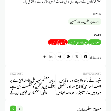
مشترکہ تعاون کے ذریعے دینی و ملی خدمات کو مزید مؤثر بنانے پر اتفاق کیا۔
TAGS:
امور خارجہ مجلس وحدت مسلمین
CATS:
اہم خبریں
بین الاقوامی خبریں
پاکستان کی خبریں
Shares:
NEXT POST
PREVIOUS POST
شہدائے راہ ولایت و راہ قدس
رہبر معظم سید علی خامنہ ائ نے ہر
امت اسلامی کا تاج سر اور حقیقی
جنگ میں دشمن کو شکست دی ہے،
ہیرو ہیں۔/ سینیٹر راجہ ناصر عباس
عالمی استعماری قوتیں ان کے
جعفری
بارے میں جھوٹی پروپیگنڈا مہم چلا
رہی ہیں /سینیٹر علامہ راجہ ناصر
متعلقہ مطبوعات
عباس جعفری