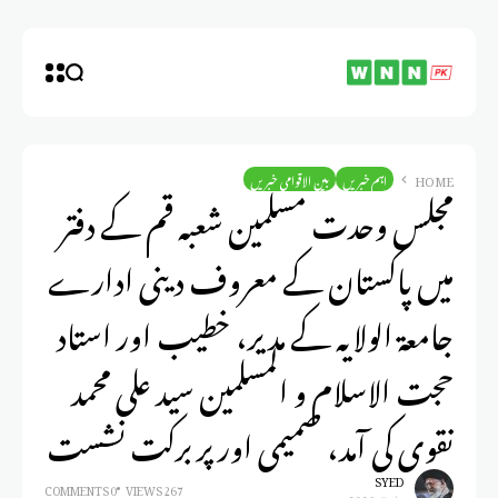
HOME
اہم خبریں
بین الاقوامی خبریں
مجلس وحدت مسلمین شعبہ قم کے دفتر
میں پاکستان کے معروف دینی ادارے
جامعۃ الولایہ کے مدیر، خطیب اور استاد
حجت الاسلام و المسلمین سید علی محمد
نقوی کی آمد، صمیمی اور پر برکت نشست
SYED
0 COMMENTS
267 VIEWS
يناير 5, 2026