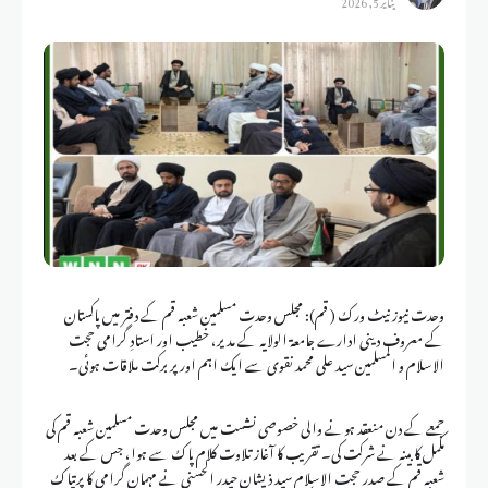
وحدت نیوز نیٹ ورک ( قم): مجلس وحدت مسلمین شعبہ قم کے دفتر میں پاکستان
کے معروف دینی ادارے جامعۃ الولایہ کے مدیر، خطیب اور استادِ گرامی حجت
الاسلام و المسلمین سید علی محمد نقوی سے ایک اہم اور پر برکت ملاقات ہوئی۔
جمعے کے دن منعقد ہونے والی خصوصی نشست میں مجلس وحدت مسلمین شعبہ قم کی
مکمل کابینہ نے شرکت کی۔ تقریب کا آغاز تلاوت کلام پاک سے ہوا، جس کے بعد
شعبہ قم کے صدر حجت الاسلام سید ذیشان حیدر الحسنی نے مہمانِ گرامی کا پرتپاک