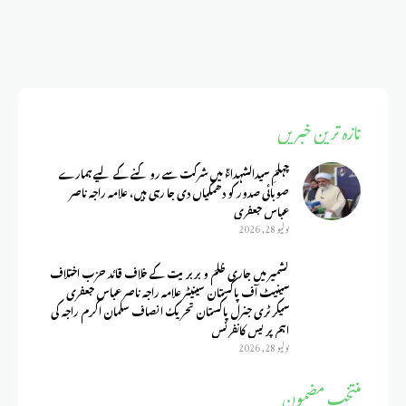
تازہ ترین خبریں
چہلمِ سیدالشہداءؑ میں شرکت سے روکنے کے لیے ہمارے
صوبائی صدور کو دھمکیاں دی جا رہی ہیں، علامہ راجہ ناصر
عباس جعفری
يوليو 28, 2026
کشمیر میں جاری ظلم و بربریت کے خلاف قائد حزب اختلاف
سینیٹ آف پاکستان سینیٹر علامہ راجہ ناصر عباس جعفری
سیکرٹری جنرل پاکستان تحریک انصاف سلمان اکرم راجہ کی
اہم پریس کانفرنس
يوليو 28, 2026
منتخب مضمون