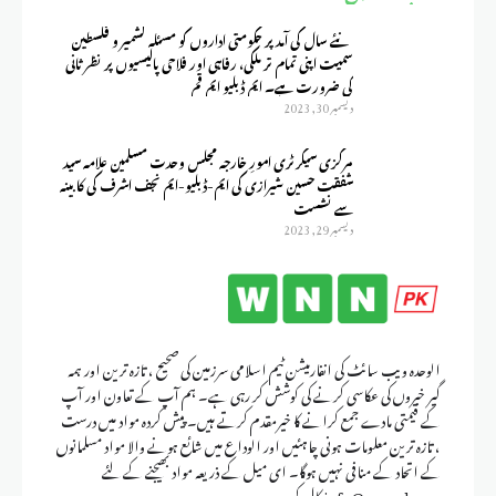
نئے سال کی آمد پر حکومتی اداروں کو مسئلہ کشمیر و فلسطین
سمیت اپنی تمام تر ملکی، رفاہی اور فلاحی پالیسیوں پر نظر ثانی
کی ضرورت ہے۔ ایم ڈبلیو ایم قم
ديسمبر 30, 2023
مرکزی سیکرٹری امورِ خارجہ مجلس وحدت مسلمین علامہ سید
شفقت حسین شیرازی کی ایم-ڈبلیو-ایم نجف اشرف کی کابینہ
سے نشست
ديسمبر 29, 2023
الوحدہ ویب سائٹ کی انفارمیشن ٹیم اسلامی سرزمین کی صحیح ، تازہ ترین اور ہمہ
گیر خبروں کی عکاسی کرنے کی کوشش کر رہی ہے۔ ہم آپ کے تعاون اور آپ
کے قیمتی مادے جمع کرانے کا خیرمقدم کرتے ہیں۔ پیش کردہ مواد میں درست
، تازہ ترین معلومات ہونی چاہئیں اور الوداع میں شائع ہونے والا مواد مسلمانوں
کے اتحاد کے منافی نہیں ہوگا۔ ای میل کے ذریعہ مواد بھیجنے کے لئے
info@wnnpk.org کال کریں