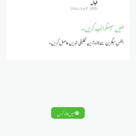
خیال
SYED
يوليو 22, 2026
ہمیں سبسکرائب کریں۔
اٹلس میگزین سے تازہ ترین تخلیقی خبریں حاصل کریں۔
ہمیں فالو کریں