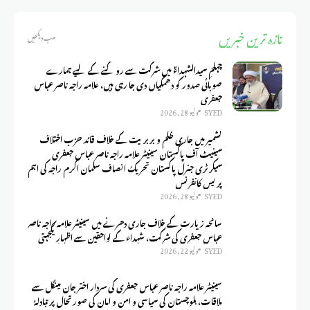
تازہ ترین خبریں
سب دیکھیں
چہلمِ سیدالشہداءؑ میں شرکت سے روکنے کے لیے ہمارے
صوبائی صدور کو دھمکیاں دی جا رہی ہیں، علامہ راجہ ناصر عباس
جعفری
SYED
يوليو 28, 2026
کشمیر میں جاری ظلم و بربریت کے خلاف قائد حزب اختلاف
سینیٹ آف پاکستان سینیٹر علامہ راجہ ناصر عباس جعفری
سیکرٹری جنرل پاکستان تحریک انصاف سلمان اکرم راجہ کی اہم
پریس کانفرنس
SYED
يوليو 28, 2026
سانحہ زیارت کے خلاف جاری دھرنے میں سینیٹر علامہ راجہ ناصر
عباس جعفری کی شرکت، شہداء کے لواحقین سے اظہارِ یکجہتی
SYED
يوليو 22, 2026
سینیٹر علامہ راجہ ناصر عباس جعفری کی سردار اختر جان مینگل سے
ملاقات، بلوچستان کی سیاسی و امن و امان کی صورتحال پر تبادلۂ