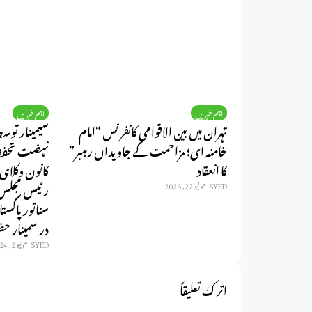
اہم خبریں
اہم خبریں
تہران میں بین الاقوامی کانفرنس “امام
سیمینار توس
خامنہ ای؛ مزاحمت کے جاویداں رہبر”
کا انعقاد
کانون وکلای 
رئیس مجلس 
SYED
يوليو 22, 2026
در سمینار حض
SYED
يونيو 2, 2024
اترك تعليقاً