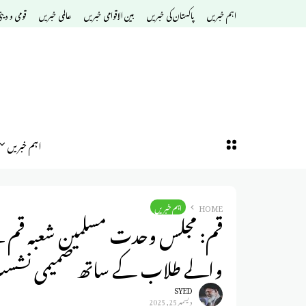
اہم خبریں
پاکستان کی خبریں
بین الاقوامی خبریں
عالمی خبریں
قومی و دین
اہم خبریں
HOME
اہم خبریں
قم: مجلس وحدت مسلمین شعبہ قم کے 
والے طلاب کے ساتھ صمیمی نشس
SYED
ديسمبر 25, 2025