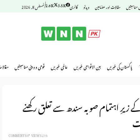
2.9K
3.5K
ی مناسبتیں
مقالات اور مضامین
ویدئو
گالری
أغسطس 8, 2026
پاکستان کی خبریں
بین الاقوامی خبریں
عالمی خبریں
قومی و دینی مناسبتیں
مقالا
زیرِ اہتمام صوبہ سندھ سے تعلق رکھنے
ت
0 COMMENTS
216 VIEWS