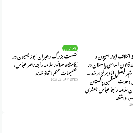
اہم خبریں
ط ائتلاف اپوزیسیون و
نشست بزرگ رهبران اپوزیسیون در
ا
نہضت تحفظ قانون اساسی پاکستان در
اقامتگاه سناتور علامه راجه ناصر عباس،
ہو
شہر فیصل آباد برگزار شد۔
تصمیمات مهم اتخاذ شدند
ن
وحدت مسلمین پاکستان
SYED
نوفمبر 21, 2025
D
سناتور پاکستان علامه راجا عباس جعفری
ور داشتند