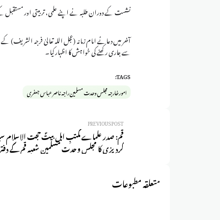
نشست کے دوران طلبہ نے اپنے علمی، تربیتی اور مستقبل ک
آخر میں دعائے امام زمانہ (عجل اللہ تعالیٰ فرجہ الشریف) کے 
سے جاری رکھنے کی خواہش کا اظہار کیا۔
TAGS:
امور خارجہ مجلس وحدت مسلمین راجہ ناصر عباس جعفری
PREVIOUS POST
قم: صدر علماے مکتبِ اہل بیتؑ حجت الاسلام سی
گردیزی کا مجلس وحدت مسلمین شعبہ قم کے دفتر ک
متعلقہ مطبوعات