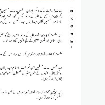
(گریجویٹ) سطح کے طلبہ کے ساتھ ایک صمیمی، مثبت اور فکر
الاسلام والمسلمین آقای سید ذیشان حیدر الحسنی اور ان کی معاو
اس نشست کا بنیادی مقصد طلبہ کے ساتھ باہمی رابطے کو مضبوط 
دینی، سماجی اور فکری چیلنجز کے لیے انہیں آمادہ کرنا تھا۔
نشست کا باقاعدہ آغاز تلاوتِ کلامِ پاک سے ہوا، جس کے بعد شر
صدر مجلس وحدت مسلمین شعبہ قم حجت الاسلام سید ذیشان حید
روشنی ڈالی۔ انہوں نے علومِ عقلیہ کی تحصیل پر خصوصی زور 
بنیادی شرط قرار دیا۔
اس موقع پر حجت الاسلام آقای شبیر سعیدی نے بھی خطاب کیا
تسلسل کو ناگزیر قرار دیا۔