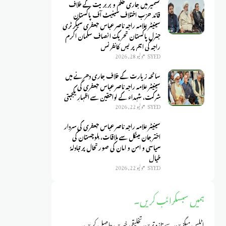
کشمیر میں جاری ظلم و بربریت کے خلاف
قائد حزب اختلاف سینیٹ آف پاکستان
سینیٹر علامہ راجہ ناصر عباس جعفری سیکرٹری
جنرل پاکستان تحریک انصاف سلمان اکرم
راجہ کی اہم پریس کانفرنس
SYED
يوليو 28, 2026
سانحہ زیارت کے خلاف جاری دھرنے میں
سینیٹر علامہ راجہ ناصر عباس جعفری کی
شرکت، شہداء کے لواحقین سے اظہارِ یکجہتی
SYED
يوليو 22, 2026
سینیٹر علامہ راجہ ناصر عباس جعفری کی سردار
اختر جان مینگل سے ملاقات، بلوچستان کی
سیاسی و امن و امان کی صورتحال پر تبادلۂ
خیال
SYED
يوليو 22, 2026
ہمیں سبسکرائب کریں۔
اٹلس میگزین سے تازہ ترین تخلیقی خبریں حاصل کریں۔