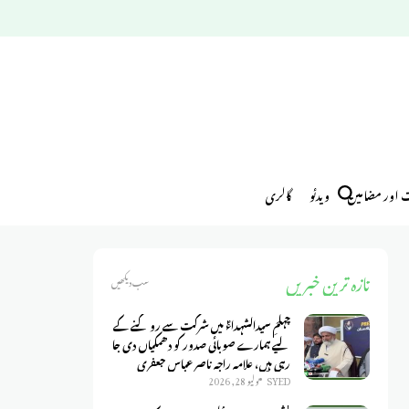
ت اور مضامین
ویدئو
گالری
تازہ ترین خبریں
سب دیکھیں
چہلمِ سیدالشہداءؑ میں شرکت سے روکنے کے
لیے ہمارے صوبائی صدور کو دھمکیاں دی جا
رہی ہیں، علامہ راجہ ناصر عباس جعفری
SYED
يوليو 28, 2026