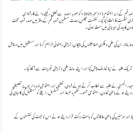
وحدت نیوز نیٹ ورک : قم، ایران — مجلس وحدت مسلمین شعبہ قم کے زیرِ اہتمام 13 دسمبر 2025ء کو صوبہ سندھ سے تعلق رکھنے والے کارشناسی
ی نشست کا انعقاد کیا گیا۔ نشست مجلس وحدت مسلمین شعبہ قم کے دفتر میں صدر شعبہ حجت
ن کابینہ کی میزبانی میں منعقد ہوئی۔
بنانا، ان کی علمی و فکری صلاحیتوں کی پہچان، تربیتی رہنمائی فراہم کرنا اور مستقبل میں درپیش
یک طلبہ نے اپنا تعارف پیش کیا اور اپنے سابقہ علمی و تربیتی تجربات سے آگاہ کیا۔
ر الحسنی نے طلبہ سے خطاب کرتے ہوئے فردی، تعلیمی اور اجتماعی ذمہ داریوں پر تفصیلی
دیتے ہوئے باہمی تعاون، اجتماعی شعور، نظم و ضبط اور مسلسل رابطے کو مستقبل کی کامیابی کی
 اور مومنین کی باہمی ملاقاتوں کو باعثِ برکت قرار دیتے ہوئے اس نوعیت کی نشستوں کے