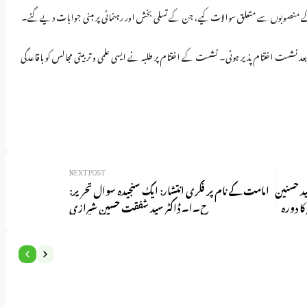
ے منصوبوں سے متعلق سوالات کیے، جن کے تسلی بخش اور رہنمائی پر مبنی جوابات دیے گئے۔
بعد نشست اختتام پذیر ہوئی۔ نشست کے اختتام پر طلبہ نے ایسی علمی و تربیتی مجالس کو باقاعدگی
NEXT POST
د حسنین
امامت کے نام پر فکری انتشار: ایک سنجیدہ سوال تحریر:
ا دورہ
ح۔ا۔ ڈاکٹر سید شفقت حسین شیرازی