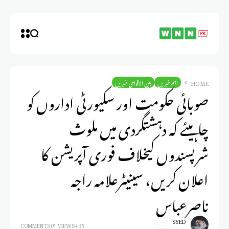
HOME
اہم خبریں
بین الاقوامی خبریں
صوبائی حکومت اور سکیورٹی اداروں کو
چاہیئے کہ دہشتگردی میں ملوث
شرپسندوں کیخلاف فوری آپریشن کا
اعلان کریں، سینیٹرعلامہ راجہ
ناصرعباس
SYED
0 COMMENTS
435 VIEWS
يناير 18, 2025