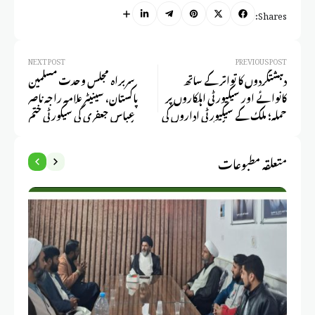
Shares:
NEXT POST
PREVIOUS POST
دہشتگردوں کا تواتر کے ساتھ
سربراہ مجلس وحدت مسلمین
کانوائے اور سیکیورٹی اہلکاروں پر
پاکستان، سینیٹر علامہ راجہ ناصر
حملہ؛ ملک کے سیکیورٹی اداروں کی
عباس جعفری کی سیکورٹی ختم
دفاعی رسد کو روکنے کی سازش ہے
کرنے کا فیصلہ متعصبانہ اور
سینیٹر علامہ راجہ ناصر عباس جعفری
انتقامی اقدام ہے، ترجمان ایم
متعلقہ مطبوعات
ڈبلیوایم