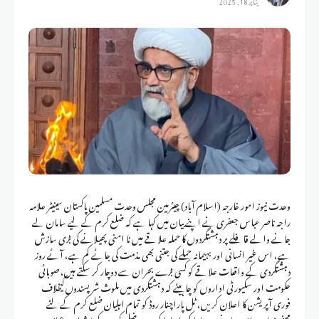
وحدت نیوز امور خارجہ (اسلام آباد) چیئرمین مجلس وحدت مسلمین پاکستان سینیٹر علامہ
راجہ ناصر عباس جعفری نے اپنے بیان میں کہا ہے کہ ضلع کرم کے لیے سامان لے
جانے والے قافلے پر دہشتگردوں کا حملہ علاقے میں نا امنی پھیلانے کی بڑی سازش
ہے، اس غیر انسانی اور بہیمانہ حملے کی جتنی بھی مذمت کی جائے کم ہے، آئے روز
دہشتگردی کے واقعات علاقے کو کسی بڑے بحران سے دوچار کر سکتے ہیں، صوبائی
حکومت اور سکیورٹی اداروں کو چاہیئے کہ دہشتگردی میں ملوث شرپسندوں کیخلاف
فوری آپریشن کا اعلان کریں، ٹل پاراچنار روڈ کو تمام اہلیان ضلع کرم کے لئے
محفوظ اور پرامن بنانے میں اپنا کردار ادا کرے، ضلع کرم کے مشران، عمائدین