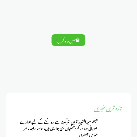
ہمیں فالو کریں
تازہ ترین خبریں
چہلمِ سیدالشہداءؑ میں شرکت سے روکنے کے لیے ہمارے
صوبائی صدور کو دھمکیاں دی جا رہی ہیں، علامہ راجہ ناصر
عباس جعفری