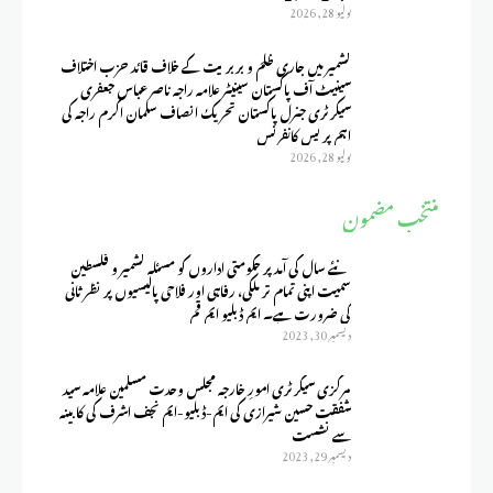
يوليو 28, 2026
کشمیر میں جاری ظلم و بربریت کے خلاف قائد حزب اختلاف
سینیٹ آف پاکستان سینیٹر علامہ راجہ ناصر عباس جعفری
سیکرٹری جنرل پاکستان تحریک انصاف سلمان اکرم راجہ کی
اہم پریس کانفرنس
يوليو 28, 2026
منتخب مضمون
نئے سال کی آمد پر حکومتی اداروں کو مسئلہ کشمیر و فلسطین
سمیت اپنی تمام تر ملکی، رفاہی اور فلاحی پالیسیوں پر نظر ثانی
کی ضرورت ہے۔ ایم ڈبلیو ایم قم
ديسمبر 30, 2023
مرکزی سیکرٹری امورِ خارجہ مجلس وحدت مسلمین علامہ سید
شفقت حسین شیرازی کی ایم-ڈبلیو-ایم نجف اشرف کی کابینہ
سے نشست
ديسمبر 29, 2023