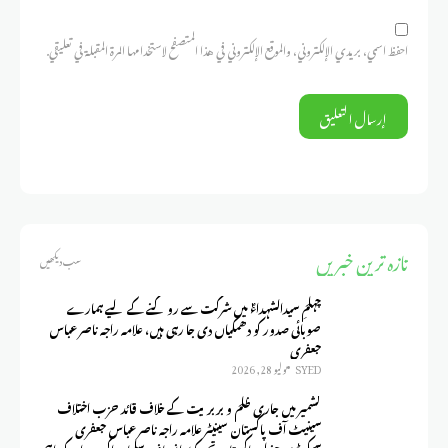
احفظ اسمي، بريدي الإلكتروني، والموقع الإلكتروني في هذا المتصفح لاستخدامها المرة المقبلة في تعليقي.
تازہ ترین خبریں
سب دیکھیں
چہلمِ سیدالشہداءؑ میں شرکت سے روکنے کے لیے ہمارے
صوبائی صدور کو دھمکیاں دی جا رہی ہیں، علامہ راجہ ناصر عباس
جعفری
SYED
يوليو 28, 2026
کشمیر میں جاری ظلم و بربریت کے خلاف قائد حزب اختلاف
سینیٹ آف پاکستان سینیٹر علامہ راجہ ناصر عباس جعفری