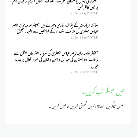
سیکرٹری جنرل پاکستان تحریک انصاف سلمان اکرم راجہ کی اہم
پریس کانفرنس
SYED
يوليو 28, 2026
سانحہ زیارت کے خلاف جاری دھرنے میں سینیٹر علامہ راجہ ناصر
عباس جعفری کی شرکت، شہداء کے لواحقین سے اظہارِ یکجہتی
SYED
يوليو 22, 2026
سینیٹر علامہ راجہ ناصر عباس جعفری کی سردار اختر جان مینگل سے
ملاقات، بلوچستان کی سیاسی و امن و امان کی صورتحال پر تبادلۂ
خیال
SYED
يوليو 22, 2026
ہمیں سبسکرائب کریں۔
اٹلس میگزین سے تازہ ترین تخلیقی خبریں حاصل کریں۔