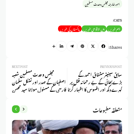
امور خارجہ مجلس وحدت مسلمین
CATS:
اہم خبریں
بین الاقوامی خبریں
پاکستان کی خبریں
Shares:
NEXT POST
PREVIOUS POST
سابق سینیٹر مشتاق احمد کے
مجلس وحدت مسلمین شعبہ
بڑےبھائی کے بے رحمانہ قتل پر
اصفہان کے صدر اور تشکل سلمان
گہرے دکھ اور افسوس کا اظہار کرتا
فارسی کے مسئول مولانا سید محسن
ہوں، یہ المناک واقعہ انسانیت
رضا نقوی کا ایم-فل مقالہ کامیابی
سوز اور قابلِ مذمت
سے دفاع
متعلقہ مطبوعات
ہے،سینیٹرعلامہ راجہ ناصرعباس