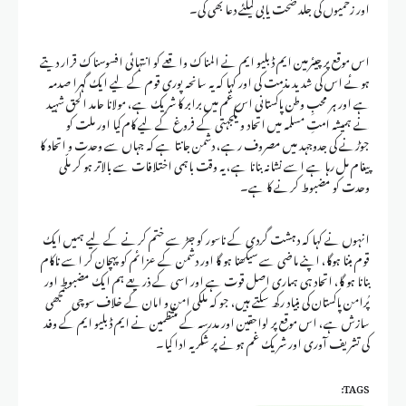
اور زخمیوں کی جلد صحت یابی کیلئے دعا بھی کی۔
اس موقع پر چیئرمین ایم ڈبلیو ایم نے المناک واقعے کو انتہائی افسوسناک قرار دیتے
ہوئے اس کی شدید مذمت کی اور کہا کہ یہ سانحہ پوری قوم کے لیے ایک گہرا صدمہ
ہے اور ہر محبِ وطن پاکستانی اس غم میں برابر کا شریک ہے، ‏مولانا حامد الحق شہید
نے ہمیشہ امتِ مسلمہ میں اتحاد و یکجہتی کے فروغ کے لیے کام کیا اور ملت کو
جوڑنے کی جدوجہد میں مصروف رہے، دشمن جانتا ہے کہ جہاں سے وحدت و اتحاد کا
پیغام مل رہا ہے اسے نشانہ بنانا ہے، ‏‏یہ وقت باہمی اختلافات سے بالاتر ہو کر ملّی
وحدت کو مضبوط کرنے کا ہے۔
انہوں نے کہا کہ دہشت گردی کے ناسور کو جڑ سے ختم کرنے کے لیے ہمیں ایک
قوم بننا ہوگا، اپنے ماضی سے سیکھنا ہو گا اور دشمن کے عزائم کو پہچان کر اسے ناکام
بنانا ہو گا، اتحاد ہی ہماری اصل قوت ہے اور اسی کے ذریعے ہم ایک مضبوط اور
پُرامن پاکستان کی بنیاد رکھ سکتے ہیں، جو کہ ملکی امن و امان کے خلاف سوچی سمجھی
سازش ہے، اس موقع پر لواحقین اور مدرسہ کے منتظمین نے ایم ڈبلیو ایم کے وفد
کی تشریف آوری اور شریک غم ہونے پر شکریہ ادا کیا۔
TAGS: