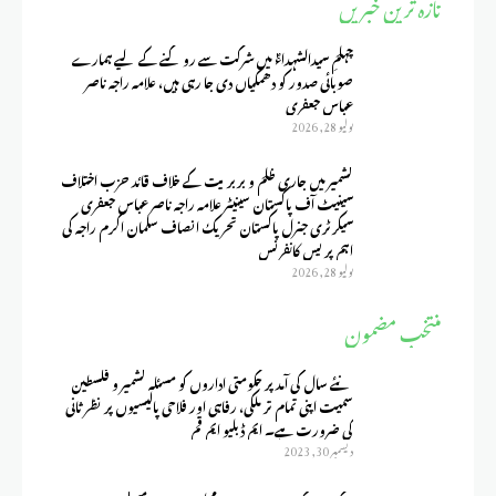
تازہ ترین خبریں
چہلمِ سیدالشہداءؑ میں شرکت سے روکنے کے لیے ہمارے
صوبائی صدور کو دھمکیاں دی جا رہی ہیں، علامہ راجہ ناصر
عباس جعفری
يوليو 28, 2026
کشمیر میں جاری ظلم و بربریت کے خلاف قائد حزب اختلاف
سینیٹ آف پاکستان سینیٹر علامہ راجہ ناصر عباس جعفری
سیکرٹری جنرل پاکستان تحریک انصاف سلمان اکرم راجہ کی
اہم پریس کانفرنس
يوليو 28, 2026
منتخب مضمون
نئے سال کی آمد پر حکومتی اداروں کو مسئلہ کشمیر و فلسطین
سمیت اپنی تمام تر ملکی، رفاہی اور فلاحی پالیسیوں پر نظر ثانی
کی ضرورت ہے۔ ایم ڈبلیو ایم قم
ديسمبر 30, 2023