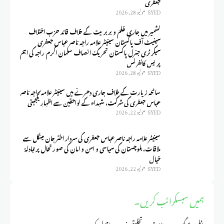
جعفری
SYED
يوليو 28, 2026
کشمیر میں جاری ظلم و بربریت کے خلاف قائد حزب اختلاف
سینیٹ آف پاکستان سینیٹر علامہ راجہ ناصر عباس جعفری
سیکرٹری جنرل پاکستان تحریک انصاف سلمان اکرم راجہ کی اہم
پریس کانفرنس
SYED
يوليو 28, 2026
سانحہ زیارت کے خلاف جاری دھرنے میں سینیٹر علامہ راجہ ناصر
عباس جعفری کی شرکت، شہداء کے لواحقین سے اظہارِ یکجہتی
SYED
يوليو 22, 2026
سینیٹر علامہ راجہ ناصر عباس جعفری کی سردار اختر جان مینگل سے
ملاقات، بلوچستان کی سیاسی و امن و امان کی صورتحال پر تبادلۂ
خیال
SYED
يوليو 22, 2026
ہمیں سبسکرائب کریں۔
اٹلس میگزین سے تازہ ترین تخلیقی خبریں حاصل کریں۔