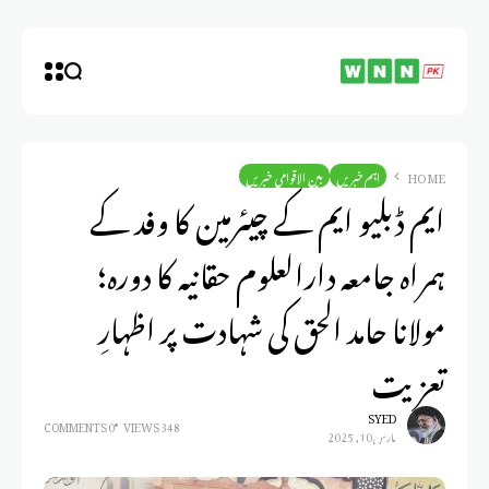
HOME
اہم خبریں
بین الاقوامی خبریں
ایم ڈبلیو ایم کے چیئرمین کا وفد کے
ہمراہ جامعہ دارالعلوم حقانیہ کا دورہ؛
مولانا حامد الحق کی شہادت پر اظہارِ
تعزیت
SYED
0 COMMENTS
348 VIEWS
مارس 10, 2025