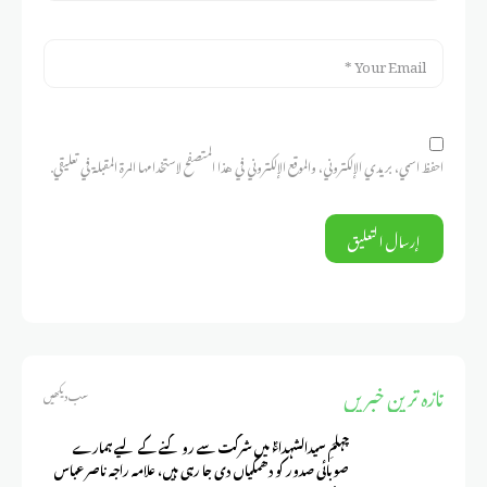
احفظ اسمي، بريدي الإلكتروني، والموقع الإلكتروني في هذا المتصفح لاستخدامها المرة المقبلة في تعليقي.
تازہ ترین خبریں
سب دیکھیں
چہلمِ سیدالشہداءؑ میں شرکت سے روکنے کے لیے ہمارے
صوبائی صدور کو دھمکیاں دی جا رہی ہیں، علامہ راجہ ناصر عباس