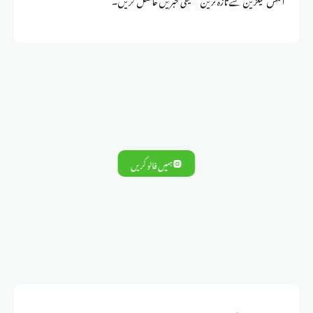
ہمیں فالو کریں