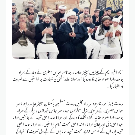
ایم ڈبلیو ایم کے چیئرمین سینیٹر علامہ راجہ ناصر عباس جعفری نے وفد کے ہمراہ
جامعہ دارالعلوم حقانیہ کا دورہ کیا اور مولانا حامد الحق کی شہادت پر لواحقین سے تعزیت
کا اظہار کیا۔
وحدت نیوز امور خارجہ: سربراہ مجلس وحدت مسلمین پاکستان سینیٹر علامہ راجہ ناصر
عباس جعفری نے مرکزی جنرل سیکرٹری سید ناصر عباس شیرازی و دیگر کے ہمراہ
جامعہ دارالعلوم حقانیہ اکوڑہ خٹک کا دورہ کیا اور مولانا حامد الحق شہید کے جانشین مولانا
عبدالحق ثانی اور بھائی مولانا راشد الحق سمیت تمام لواحقین سے مولانا حامد الحق
شہید اور ان کے کم سن فرزند سمیت شہید نمازیوں کے لیے دلی تعزیت کا اظہار کیا