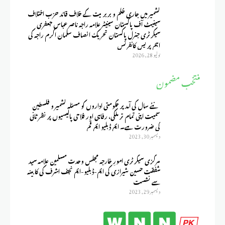
کشمیر میں جاری ظلم و بربریت کے خلاف قائد حزب اختلاف
سینیٹ آف پاکستان سینیٹر علامہ راجہ ناصر عباس جعفری
سیکرٹری جنرل پاکستان تحریک انصاف سلمان اکرم راجہ کی
اہم پریس کانفرنس
يوليو 28, 2026
منتخب مضمون
نئے سال کی آمد پر حکومتی اداروں کو مسئلہ کشمیر و فلسطین
سمیت اپنی تمام تر ملکی، رفاہی اور فلاحی پالیسیوں پر نظر ثانی
کی ضرورت ہے۔ ایم ڈبلیو ایم قم
ديسمبر 30, 2023
مرکزی سیکرٹری امورِ خارجہ مجلس وحدت مسلمین علامہ سید
شفقت حسین شیرازی کی ایم-ڈبلیو-ایم نجف اشرف کی کابینہ
سے نشست
ديسمبر 29, 2023