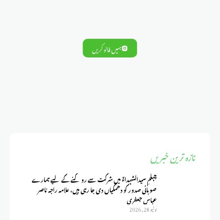
ہمیں فالو کریں
تازہ ترین خبریں
چہلمِ سیدالشہداءؑ میں شرکت سے روکنے کے لیے ہمارے
صوبائی صدور کو دھمکیاں دی جا رہی ہیں، علامہ راجہ ناصر
عباس جعفری
يوليو 28, 2026