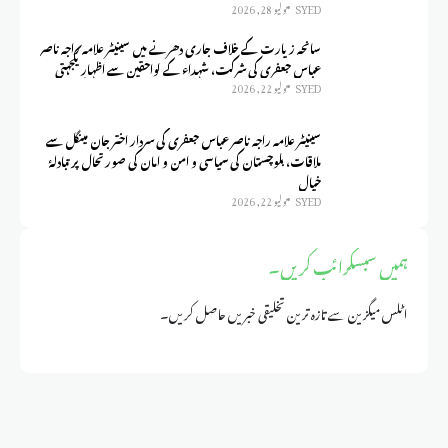
SYED
يوليو 28, 2026
سانحہ زیارت کے خلاف جاری دھرنے میں سینیٹر علامہ راجہ ناصر
عباس جعفری کی شرکت، شہداء کے لواحقین سے اظہارِ یکجہتی
SYED
يوليو 22, 2026
سینیٹر علامہ راجہ ناصر عباس جعفری کی سردار اختر جان مینگل سے
ملاقات، بلوچستان کی سیاسی و امن و امان کی صورتحال پر تبادلۂ
خیال
SYED
يوليو 22, 2026
ہمیں سبسکرائب کریں۔
اٹلس میگزین سے تازہ ترین تخلیقی خبریں حاصل کریں۔