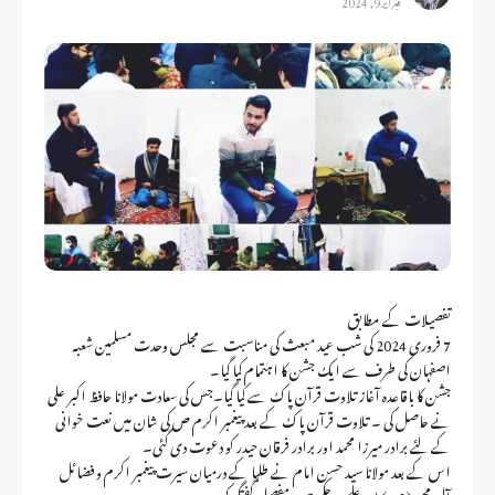
تفصیلات کے مطابق
7 فروری 2024 کی شب عید مبعث کی مناسبت سے مجلس وحدت مسلمین شعبہ
اصفہان کی طرف سے ایک جشن کا اہتمام کیا گیا۔
جشن کا باقاعدہ آغاز تلاوت قرآن پاک سے کیا گیا۔جس کی سعادت مولانا حافظ اکبر علی
نے حاصل کی ۔ تلاوت قرآن پاک کے بعد پیغمبر اکرم ص کی شان میں نعت خوانی
کے لئے برادر میرزا محمد اور برادر فرقان حیدر کو دعوت دی گئی۔
اس کے بعد مولانا سید حسن امام نے طلبا کے درمیان سیرت پیغمبر اکرم و فضائل
آل محمد( ص) اور علم و حکمت پر مفصل گفتگو کی ۔