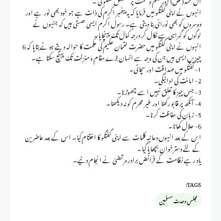
انہوں نے اپنی گفتگو میں فرمایا کہ یہ پیغمبر اکرم کی ذات ہے جو خود بھی نور ہے اور
دوسروں کو بھی نورانی بنا دیتی ہے۔ رسول اکرم ایسی ھستی ہیں کہ جنہوں نے
لوگوں کو گمراہی سے نکال کر درجہ کمال تک پہنچایا۔
انہوں نے اپنی گفتگو میں حضرت لقمان حکیم کی حکمت کا حوالہ دیتے ہوئے بتایا کہ 6
چیزیں ایسی ہیں جن کی وجہ سے انسان بڑے مقام و منزلت تک پہنچ سکتا ہے۔
1- گفتگو میں صداقت اور سچائی۔
2- امانت کی ادائیگی۔
3- جس چیز کا تعلق نہیں اسے چھوڑنا۔
4- آنکھ پر قابو رکھنا اور غیر محرم کو نہ دیکھنا۔
5- زبان کی حفاظت کرنا۔
6- حلال کھانا۔
اس کے بعد انہوں دعائیہ کلمات سے اپنی گفتگو کا اختتام کیا۔ اس کے بعد حاضرین
کے لئے دسترخوان بچھایا گیا۔
یاد رہے نظامت کے فرائض برادر مرتضیٰ نے انجام دئیے۔
TAGS:
مجلس وحدت مسلمین