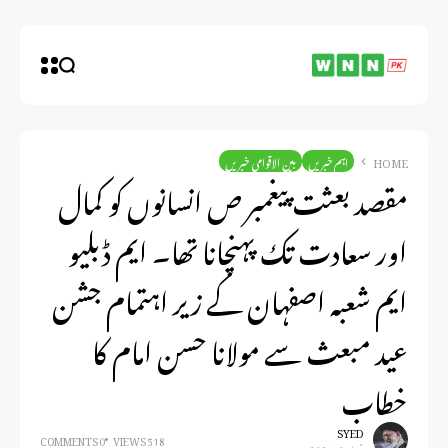
HOME
اہم خبریں
بین الاقوامی خبریں
مقصد بعثت پیغمبر ص انسانوں کو کمال
اور سعادت تک پہنچانا تھا۔ ایم ڈبلیو
ایم شعبہ اصفہان کے زیر اہتمام جشن
عید مبعث سے مولانا حسن امام کا
خطاب
SYED
0 COMMENTS
518 VIEWS
فبراير 9, 2024