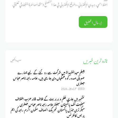
احفظ اسمي، بريدي الإلكتروني، والموقع الإلكتروني في هذا المتصفح لاستخدامها المرة المقبلة في تعليقي.
تازہ ترین خبریں
سب دیکھیں
چہلمِ سیدالشہداءؑ میں شرکت سے روکنے کے لیے ہمارے
صوبائی صدور کو دھمکیاں دی جا رہی ہیں، علامہ راجہ ناصر عباس
جعفری
SYED
يوليو 28, 2026
کشمیر میں جاری ظلم و بربریت کے خلاف قائد حزب اختلاف
سینیٹ آف پاکستان سینیٹر علامہ راجہ ناصر عباس جعفری
سیکرٹری جنرل پاکستان تحریک انصاف سلمان اکرم راجہ کی اہم
پریس کانفرنس