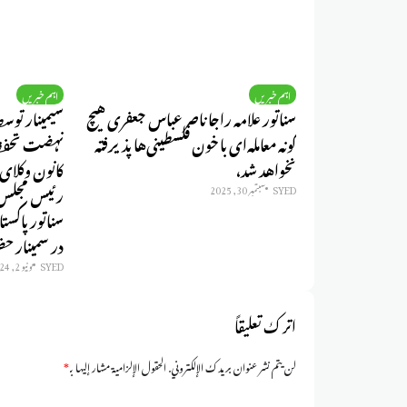
اہم خبریں
اہم خبریں
سناتور علامه راجا ناصر عباس جعفری هیچ
سیمینار توس
گونه معامله‌ای با خون فلسطینی‌ها پذیرفته
نخواهد شد،
کانون وکلای 
رئیس مجلس 
SYED
سبتمبر 30, 2025
در سمینار حض
SYED
يونيو 2, 2024
اترك تعليقاً
لن يتم نشر عنوان بريدك الإلكتروني.
الحقول الإلزامية مشار إليها بـ
*