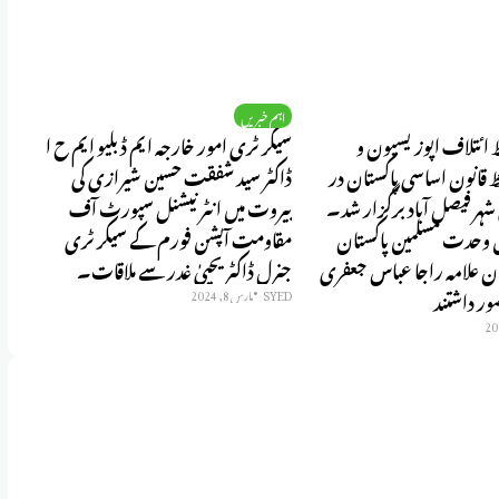
D
اہم خبریں
ط ائتلاف اپوزیسیون و
سیکرٹری امور خارجہ ایم ڈبلیو ایم ح ا
نہضت تحفظ قانون اساسی پاکستان در
ڈاکٹر سید شفقت حسین شیرازی کی
شہر فیصل آباد برگزار شد۔
بیروت میں انٹرنیشنل سپورٹ آف
وحدت مسلمین پاکستان
مقاومت آپشن فورم کے سیکرٹری
سناتور پاکستان علامه راجا عباس جعفری
جنرل ڈاکٹر یحییٰ غدر سے ملاقات۔
ور داشتند
SYED
مارس 8, 2024