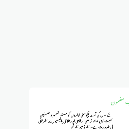
ب مضمون
نئے سال کی آمد پر حکومتی اداروں کو مسئلہ کشمیر و فلسطین
سمیت اپنی تمام تر ملکی، رفاہی اور فلاحی پالیسیوں پر نظر ثانی
کی ضرورت ہے۔ ایم ڈبلیو ایم قم