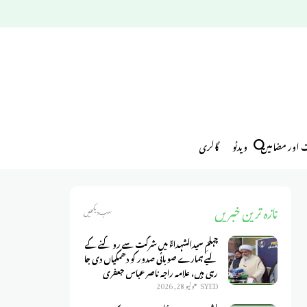
ت اور مضامین
ویدئو
گالری
تازہ ترین خبریں
سب دیکھیں
چہلمِ سیدالشہداءؑ میں شرکت سے روکنے کے
لیے ہمارے صوبائی صدور کو دھمکیاں دی جا
رہی ہیں، علامہ راجہ ناصر عباس جعفری
SYED
يوليو 28, 2026