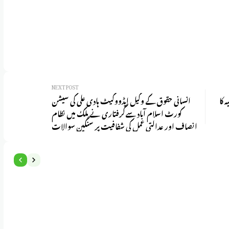
NEXT POST
 کا
انسانی حقوق کے وکیل ایڈووکیٹ ہادی علی کی سیشن
کورٹ اسلام آباد سےگرفتاری نے ملک میں نظام
انصاف اور عدالتی عمل کی شفافیت پر سنگین سوالات
اٹھا دیے ہیں،سینیٹرعلامہ ناصرعباس
س
حم
را محک