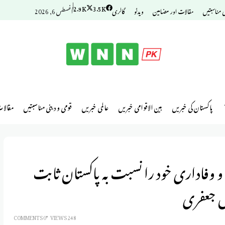
2.9K
3.5K
ی مناسبتیں
مقالات اور مضامین
ویدئو
گالری
أغسطس 6, 2026
پاکستان کی خبریں
بین الاقوامی خبریں
عالمی خبریں
قومی و دینی مناسبتیں
مقالا
و وفاداری خود را نسبت به پاکستان ثابت
اس جعفری
0 COMMENTS
248 VIEWS