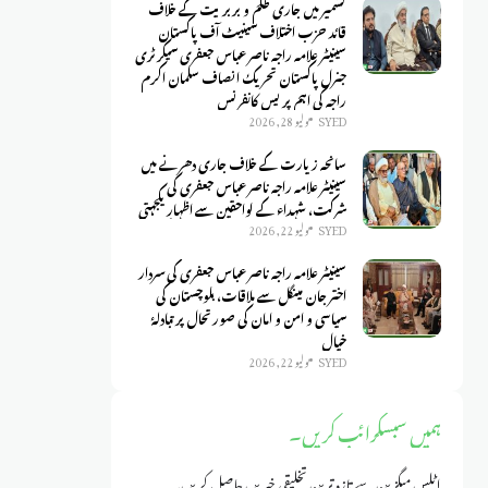
کشمیر میں جاری ظلم و بربریت کے خلاف
قائد حزب اختلاف سینیٹ آف پاکستان
سینیٹر علامہ راجہ ناصر عباس جعفری سیکرٹری
جنرل پاکستان تحریک انصاف سلمان اکرم
راجہ کی اہم پریس کانفرنس
SYED
يوليو 28, 2026
سانحہ زیارت کے خلاف جاری دھرنے میں
سینیٹر علامہ راجہ ناصر عباس جعفری کی
شرکت، شہداء کے لواحقین سے اظہارِ یکجہتی
SYED
يوليو 22, 2026
سینیٹر علامہ راجہ ناصر عباس جعفری کی سردار
اختر جان مینگل سے ملاقات، بلوچستان کی
سیاسی و امن و امان کی صورتحال پر تبادلۂ
خیال
SYED
يوليو 22, 2026
ہمیں سبسکرائب کریں۔
اٹلس میگزین سے تازہ ترین تخلیقی خبریں حاصل کریں۔