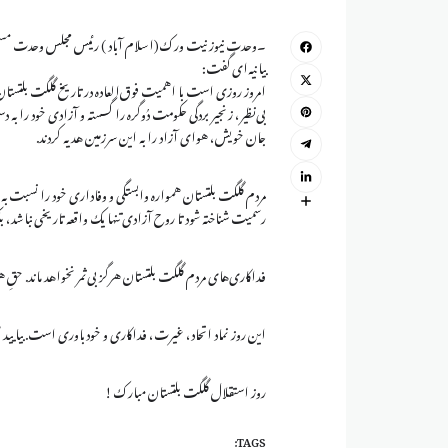
۔وحدت نیوز نیت ورک(اسلام آباد ) رئیس مجلس وحدت مسلمین
بیانیه‌ای گفت:
بی‌نظیر، زنجیر بردگی حکومت دُوگره را گسسته و آزادی خود را ب
جان خویش، هوای آزاد را به این سرزمین هدیه کردند.
مردم گلگت بلتستان همواره وابستگی و وفاداری خود را نسبت به
رسمیت شناخته شود تا روح آزادی تنها یک واقعه تاریخی نباشد، بلکه
فداکاری‌های مردم گلگت بلتستان هرگز بی‌ثمر نخواهد ماند. حقِ 
این روز نماد اتحاد، غیرت، فداکاری و خودباوری است. بیایید هم
روز استقلال گلگت بلتستان مبارک!
TAGS: