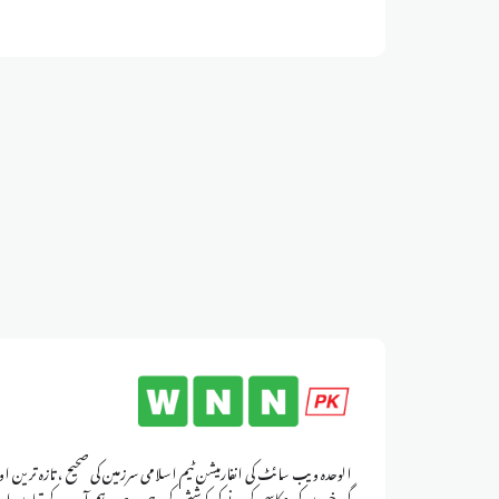
الوحدہ ویب سائٹ کی انفارمیشن ٹیم اسلامی سرزمین کی صحیح ، تازہ ترین اور
گیر خبروں کی عکاسی کرنے کی کوشش کر رہی ہے۔ ہم آپ کے تعاون اور