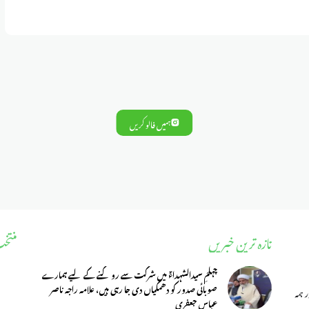
ہمیں فالو کریں
تازہ ترین خبریں
منتخ
چہلمِ سیدالشہداءؑ میں شرکت سے روکنے کے لیے ہمارے
صوبائی صدور کو دھمکیاں دی جا رہی ہیں، علامہ راجہ ناصر
 ہمہ
عباس جعفری