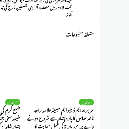
تحت لاہور میں منعقدہ آزادی فلسطین مارچ کی تیا
آغاز
متعلقہ مطبوعات
اہم خبریں
اہم خبریں
سربراہ ایم ڈبلیوایم سینیٹرعلامہ راجہ
ضلع کرم کی ن
ناصرعباس کا پارہ چنار سے شروع ہونے
شیعہ سنی جن
والے پرامن مارچ کی مکمل حمایت کا
چنار شاہراہ 