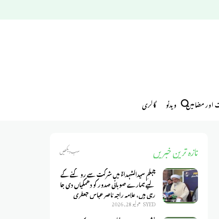
ت اور مضامین
ویدئو
گالری
تازہ ترین خبریں
سب دیکھیں
چہلمِ سیدالشہداءؑ میں شرکت سے روکنے کے
لیے ہمارے صوبائی صدور کو دھمکیاں دی جا
رہی ہیں، علامہ راجہ ناصر عباس جعفری
SYED
يوليو 28, 2026