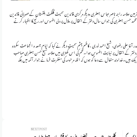
رمین علامہ راجہ ناصرعباس جعفری ودیگر مرکزی قائدین سمیت گلگت بلتستان کے صوبائی قائدین
محمد حسن جعفری کی جواں سال دخترکے انتقال پر ملال پر دلی افسوس اور رنج کا اظہار کرتے
در آغا علی رضوی، شیخ احمد نوری ، کاظم میثم سمیت دیگر نے کہا کہ امام جمعہ و الجماعت سکردو
ل دختر کے انتقال پر نہایت افسوس ہوا۔غم کی اس گھڑی میں علامہ شیخ حسن جعفری صاحب
ک ہیں۔خداوند متعال سے دعا گو ہوں کہ اللہ مرحومہ کی مغفرت فرمائے جوار آئمہ میں جگہ
NEXT POST
وایم کے
گلستان جوہر میں مرتضیٰ رضوی کا قتل اور جعفرطیارمیں