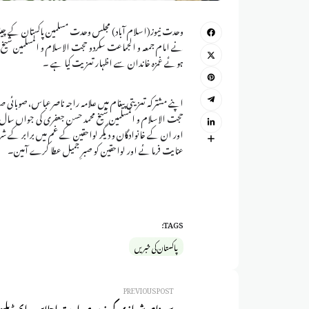
وحدت نیوز(اسلام آباد) مجلس وحدت مسلمین پاکستان کے چیئ
نے امام جمعہ و الجماعت سکردو حجت الاسلام و المسلمین شیخ 
ہوئے غمزہ خاندان سے اظہار تعزیت کیا ہے ۔
اپنے مشترکہ تعزیتی پیغام میں علامہ راجہ ناصرعباس، صوبائی ص
حجت الاسلام و المسلمین شیخ محمد حسن جعفری کی جواں سا
اور ان کے خانوادگان و دیگر لواحقین کے غم میں برابر کے شری
عنایت فرمائے اور لواحقین کو صبرِ جمیل عطا کرے آمین۔
TAGS:
پاکستان کی خبریں
PREVIOUS POST
سیدناصرشیرازی کی زیر صدارت اجلاس، ایم ڈبلی