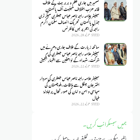
کشمیر میں جاری ظلم و بربریت کے خلاف
قائد حزب اختلاف سینیٹ آف پاکستان
سینیٹر علامہ راجہ ناصر عباس جعفری سیکرٹری
جنرل پاکستان تحریک انصاف سلمان اکرم
راجہ کی اہم پریس کانفرنس
SYED
يوليو 28, 2026
سانحہ زیارت کے خلاف جاری دھرنے میں
سینیٹر علامہ راجہ ناصر عباس جعفری کی
شرکت، شہداء کے لواحقین سے اظہارِ یکجہتی
SYED
يوليو 22, 2026
سینیٹر علامہ راجہ ناصر عباس جعفری کی سردار
اختر جان مینگل سے ملاقات، بلوچستان کی
سیاسی و امن و امان کی صورتحال پر تبادلۂ
خیال
SYED
يوليو 22, 2026
ہمیں سبسکرائب کریں۔
اٹلس میگزین سے تازہ ترین تخلیقی خبریں حاصل کریں۔