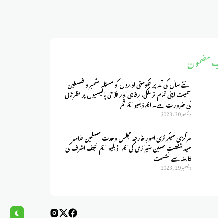
ب مضمون
نئے سال کی آمد پر حکومتی اداروں کو مسئلہ کشمیر و فلسطین
سمیت اپنی تمام تر ملکی، رفاہی اور فلاحی پالیسیوں پر نظر ثانی
کی ضرورت ہے۔ ایم ڈبلیو ایم قم
ديسمبر 30, 2023
مرکزی سیکرٹری امورِ خارجہ مجلس وحدت مسلمین علامہ
سید شفقت حسین شیرازی کی ایم-ڈبلیو-ایم نجف اشرف کی
کابینہ سے نشست
ديسمبر 29, 2023