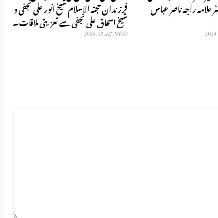
ر علامہ راجہ ناصر عباس
فرزندان حجتہ الاسلام شیخ انور علی نجفی و
D
شیخ اسحاق علی نجفی سے تعزیتی ملاقات۔
SYED
يناير 25, 2024