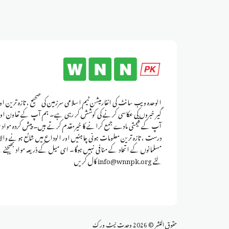
الوحدہ ویب سائٹ کی انفارمیشن ٹیم اسلامی سرزمین کی صحیح ، تازہ ترین اور
گیر خبروں کی عکاسی کرنے کی کوشش کر رہی ہے۔ ہم آپ کے تعاون اور
آپ کے قیمتی مادے جمع کرانے کا خیرمقدم کرتے ہیں۔ پیش کردہ مواد م
درست ، تازہ ترین معلومات ہونی چاہئیں اور الوداع میں شائع ہونے والا 
مسلمانوں کے اتحاد کے منافی نہیں ہوگا۔ ای میل کے ذریعہ مواد بھیجنے 
لئے info@wnnpk.org کال کریں
حقوق النشر © 2026 وحدت نيٹ ورك