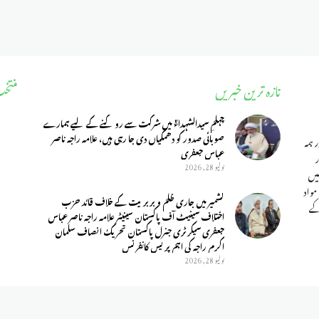
تازہ ترین خبریں
منتخ
چہلمِ سیدالشہداءؑ میں شرکت سے روکنے کے لیے ہمارے
صوبائی صدور کو دھمکیاں دی جا رہی ہیں، علامہ راجہ ناصر
 ہمہ
عباس جعفری
يوليو 28, 2026
یں
مواد
کشمیر میں جاری ظلم و بربریت کے خلاف قائد حزب
کے
اختلاف سینیٹ آف پاکستان سینیٹر علامہ راجہ ناصر عباس
جعفری سیکرٹری جنرل پاکستان تحریک انصاف سلمان
اکرم راجہ کی اہم پریس کانفرنس
يوليو 28, 2026