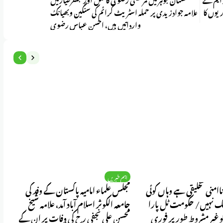
ریوں کا
علامہ جوادزیدی پر حملہ اسٹریٹ کرائم کی سنگین وبھیانک
وارداتیں ہیں، احسن عباس رضوی
اہم خبریں
اامنی تخلیقی ہے وہاں کوئی
مجلس علماء امامیہ پاکستان کے وفد کی
ع
گ نہیں/ حکومت ٹل پارا
جامعہ الکوثر اسلام آباد آمد، علامہ شیخ
ش
کو غیر مشروط طور پر فوری
محسن علی نجفی رح کی وفات پر ان کے
قو