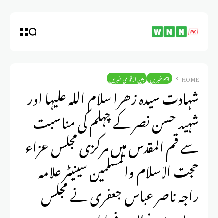
HOME
اہم خبریں
بین الاقوامی خبریں
شہادت سیدہ زھرا سلام اللہ علیہا اور
شہید حسن نصر کے چہلم کی مناسبت
سے قم المقدس میں مرکزی مجلس عزاء
حجت الاسلام والمسلمین سینیٹر علامہ
راجہ ناصر عباس جعفری نے مجلس
عزاء سے خطاب فرمایا ۔