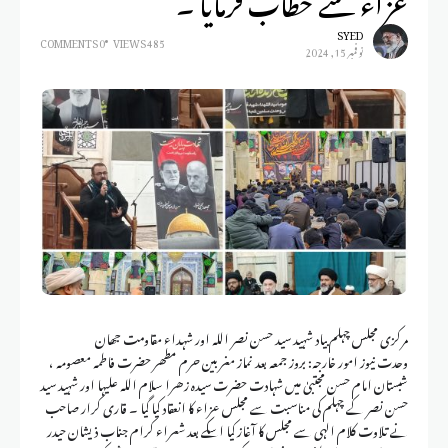
SYED
0 COMMENTS
485 VIEWS
نوفمبر 15, 2024
مرکزی مجلس چہلم بیاد شہید سید حسن نصر اللہ اور شہداء مقاومت جھان
وحدت نیوز امور خارجہ: بروز جمعہ بعد نماز مغربین حرم مطھر حضرت فاطمہ معصومہ ،
شبستان امام حسن مجتبیٰ میں شہادت حضرت سیدہ زھرا سلام اللہ علیہا اور شہید سید
حسن نصر کے چہلم کی مناسبت سے مجلس عزاء کا انعقاد کیا گیا ۔ قاری کرار صاحب
نے تلاوت کلام الہی سے مجلس کا آغاز کیا اسکے بعد شعراء کرام جناب ذیشان حیدر