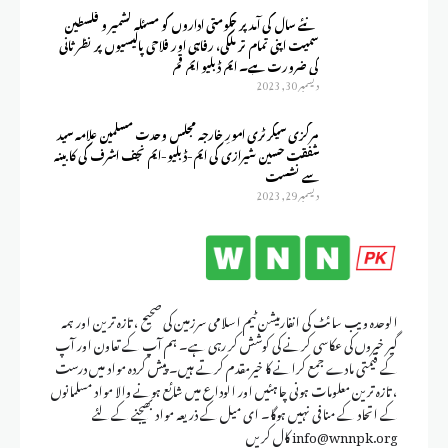
نئے سال کی آمد پر حکومتی اداروں کو مسئلہ کشمیر و فلسطین
سمیت اپنی تمام تر ملکی، رفاہی اور فلاحی پالیسیوں پر نظر ثانی
کی ضرورت ہے۔ ایم ڈبلیو ایم قم
ديسمبر 30, 2023
مرکزی سیکرٹری امورِ خارجہ مجلس وحدت مسلمین علامہ سید
شفقت حسین شیرازی کی ایم-ڈبلیو-ایم نجف اشرف کی کابینہ
سے نشست
ديسمبر 29, 2023
الوحدہ ویب سائٹ کی انفارمیشن ٹیم اسلامی سرزمین کی صحیح ، تازہ ترین اور ہمہ
گیر خبروں کی عکاسی کرنے کی کوشش کر رہی ہے۔ ہم آپ کے تعاون اور آپ
کے قیمتی مادے جمع کرانے کا خیرمقدم کرتے ہیں۔ پیش کردہ مواد میں درست
، تازہ ترین معلومات ہونی چاہئیں اور الوداع میں شائع ہونے والا مواد مسلمانوں
کے اتحاد کے منافی نہیں ہوگا۔ ای میل کے ذریعہ مواد بھیجنے کے لئے
info@wnnpk.org کال کریں