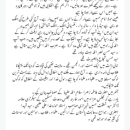
ہے۔ رہبر کے پیچھے کھڑے ہو جائیں۔ اگر ہم سچے انقلابی ہیں تو جو بھی رہبر کا پیرو
ہے ہمیں اس سے پیار ہونا چاہیے
جیسے مولا امام حسین سے پیار کرنے والوں سے ہمیں پیار ہے۔ آج کئی طرح کی جنگ
ہو رہی ہے میڈیا وار ، سائبر وار ، نفسیاتی جنگ ، جنگ شناختی یا ادراکی ہمیں ہر
میدان میں اپنے آپ کو آمادہ کرنا چاہیے۔ دشمن کی چالوں پر ری ایکٹ کرنے کے
بجائے رسپانس دینا چاہیے۔ آپ انقلاب کے مھد و مرکز میں بیٹھیں ہیں۔ جب آپ
اللہ کی راہ میں اٹھتے ہیں اللہ آپکی مدد کرتا ہے ۔ حزب اللہ اسکی بہترین مثال ہے
۔ سید حسن نصر اللہ بہت بہادر تھے
سید حسن شجاع بابصیرت تھے
اپنی ذات میں ایک امت اور انجمن تھے ۔ ولایت فقہی کی قیادت کو دنیا تک پہنچانا
طلاب کی ذمہ داری ہے ۔ آج ہمارے ملک میں اخلاقی زوال کی وجہ سے پست ترین
لوگ مسلط ہیں ۔ طلباء و علماء کو چاہیے رسول خدا اور اہلبیت کے اخلاق کو لوگوں
تک پہنچائیں۔
آخر میں حضرت فاطمہ زھرا سلام اللہ علیہا کے مصائب بیان کیے ۔
یاد رہے کہ مجلس عزاء میں امور خارجہ مجلس وحدت مسلمین کے سیکرٹری علامہ
ڈاکٹر سید شفقت حسین شیرازی صاحب ، استاد حوزہ فدا علی حلیمی ، سید شیدا
جعفری ، جوامع روحانیت پاکستان کے اراکین ، علماء ، طلاب ، مومنین اور مومنات
کی کثیر تعداد موجود تھی ۔