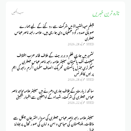
تازہ ترین خبریں
سب دیکھیں
چہلمِ سیدالشہداءؑ میں شرکت سے روکنے کے لیے ہمارے
صوبائی صدور کو دھمکیاں دی جا رہی ہیں، علامہ راجہ ناصر عباس
جعفری
SYED
يوليو 28, 2026
کشمیر میں جاری ظلم و بربریت کے خلاف قائد حزب اختلاف
سینیٹ آف پاکستان سینیٹر علامہ راجہ ناصر عباس جعفری
سیکرٹری جنرل پاکستان تحریک انصاف سلمان اکرم راجہ کی اہم
پریس کانفرنس
SYED
يوليو 28, 2026
سانحہ زیارت کے خلاف جاری دھرنے میں سینیٹر علامہ راجہ ناصر
عباس جعفری کی شرکت، شہداء کے لواحقین سے اظہارِ یکجہتی
SYED
يوليو 22, 2026
سینیٹر علامہ راجہ ناصر عباس جعفری کی سردار اختر جان مینگل سے
ملاقات، بلوچستان کی سیاسی و امن و امان کی صورتحال پر تبادلۂ
خیال