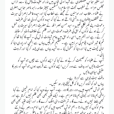
اور مظہر عباس مصطفوی نے شہداء کی شان میں نذرانہ عقیدت پیش کیا ۔بعد ازاں
مجلس عزاء کے خطیب حجت الاسلام والمسلمین سینیٹر علامہ راجہ ناصر عباس جعفری
نے علماء ، طلاب اور مومنین کے مجمعے سے خطاب کیا اور سیدہ فاطمہ زھرا کی سیرت
کے مختلف پہلوؤں پر روشنی ڈالتے ہوئے کہا کہ سیدہ لوگوں کو ولی خدا کی طرف
دعوت دینے گھر نکلی تھیں ۔ سید حسن نصر اللہ نے حضرت زھرا کی سیرت پر عمل
کرتے ہوئے لوگوں کو حق کی طرف دعوت دی اور ظلم کے خلاف ڈٹ کر مقابلہ
کرتے رہے اور آخر میں اسی راہ حق میں جام شہادت نوش کی ۔ آپ کا کہنا تھا کہ
قم کا شہر خون و قیام کی سر زمین ہے ۔ عظیم تحریکیں یہاں سے اٹھی اور پوری دنیا کو
اپنی لپیٹ میں لیا اور دنیا کو متحول کیا ۔ وہ شہید یہاں سے ہی پڑھ کر گیا اور تربیت
پائی ۔
آپ نے طلباء کو نصیحت کرتے ہوئے کہا کہ ایسے لوگوں سے بچیں جو آپ کو
سست بنائیں اور ہدف سے دور کریں ایسے لوگوں سے قریب ہوں جو آپ کو رہبر کا
حقیقی سپاہی بنائیں
وقت ںہت تیزی سے گزرتا یے۔
یہاں خود کو آمادہ کریں تا کہ کل کیلئے تیار ہو سکیں۔
ہم خوش نصیب ہیں یہ دور رہبر کا دور ہے۔ آپ نے مزید کہا کہ امام خمینی نے کہا
ایٹمی بم بنانا اور کیمائی بم بنانا حرام ہے۔ ایک فقیہ کبھی کبھی ظلم نہیں کرتا ہے اور
کبھی غلط نہیں ہونے دے گا۔ شرافت والی جنگ کرے گا۔ اور ایک فقیہ کبھی بھی
عام لوگوں کو نہیں مارتا ۔ ہم خوش نصیب ہیں کہ ہم اس امام و رھبر کے ماننے
والے ہیں جو ہر موضوع میں اسٹریٹجک ہیں۔ آج معرکہ حق و باطل سے لاتعلقی گناہ