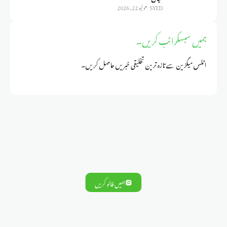
SYED
يوليو 22, 2026
ہمیں سبسکرائب کریں۔
اٹلس میگزین سے تازہ ترین تخلیقی خبریں حاصل کریں۔
ہمیں فالو کریں