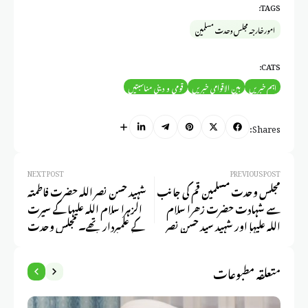
TAGS:
امور خارجہ مجلس وحدت مسلمین
CATS:
اہم خبریں
بین الاقوامی خبریں
قومی و دینی مناسبتیں
Shares:
NEXT POST
PREVIOUS POST
مجلس وحدت مسلمین قم کی جانب
شہید حسن نصر اللہ حضرت فاطمتہ
سے شہادت حضرت زھرا سلام
الزہرا سلام اللہ علیہا کے سیرت
اللہ علیہا اور شہید سید حسن نصر
کے علمبردار تھے۔ مجلس وحدت
کے چہلم کی مناسبت سے مرکزی
مسلمین، چہلم کی مجلس سے علامہ
مجلس عزاء کا انعقاد حجت الاسلام و
راجہ ناصر عباس جعفری صاحب کا
متعلقہ مطبوعات
المسلمین سینیٹر علامہ راجہ ناصر
خطاب
عباس جعفری خصوصی خطاب