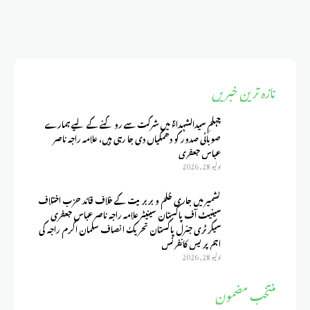
تازہ ترین خبریں
چہلمِ سیدالشہداءؑ میں شرکت سے روکنے کے لیے ہمارے
صوبائی صدور کو دھمکیاں دی جا رہی ہیں، علامہ راجہ ناصر
عباس جعفری
يوليو 28, 2026
کشمیر میں جاری ظلم و بربریت کے خلاف قائد حزب اختلاف
سینیٹ آف پاکستان سینیٹر علامہ راجہ ناصر عباس جعفری
سیکرٹری جنرل پاکستان تحریک انصاف سلمان اکرم راجہ کی
اہم پریس کانفرنس
يوليو 28, 2026
منتخب مضمون