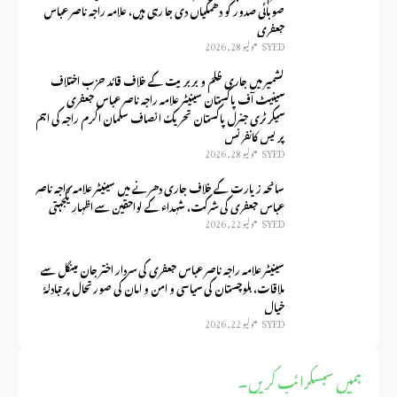
صوبائی صدور کو دھمکیاں دی جا رہی ہیں، علامہ راجہ ناصر عباس
جعفری
SYED
يوليو 28, 2026
کشمیر میں جاری ظلم و بربریت کے خلاف قائد حزب اختلاف
سینیٹ آف پاکستان سینیٹر علامہ راجہ ناصر عباس جعفری
سیکرٹری جنرل پاکستان تحریک انصاف سلمان اکرم راجہ کی اہم
پریس کانفرنس
SYED
يوليو 28, 2026
سانحہ زیارت کے خلاف جاری دھرنے میں سینیٹر علامہ راجہ ناصر
عباس جعفری کی شرکت، شہداء کے لواحقین سے اظہارِ یکجہتی
SYED
يوليو 22, 2026
سینیٹر علامہ راجہ ناصر عباس جعفری کی سردار اختر جان مینگل سے
ملاقات، بلوچستان کی سیاسی و امن و امان کی صورتحال پر تبادلۂ
خیال
SYED
يوليو 22, 2026
ہمیں سبسکرائب کریں۔