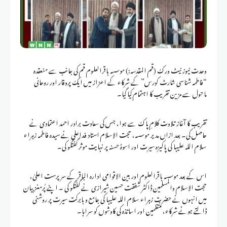
وحدت نیوز نیٹ ورک (قم المقدسہ:) موسسہ باقرالعلوم قم کی جانب سے منعقدہ
“فاطمہ شناسی شارٹ کورس” کے شرکاء کے اعزاز میں ایک پروقار اور روحانی
ماحول سے مزین تقریب کا اہتمام کیا گیا۔
تقریب کا آغاز تلاوت کلامِ پاک سے ہوا، جس کی سعادت برادر احمد اعتمادی نے
حاصل کی۔ بعد ازاں مدیر موسسہ، حجت الاسلام استاد فداعلی نے سیدہ فاطمہ زہراء
سلام اللہ علیہا کی پاکیزہ سیرت اور اسوۂ حسنہ پر نہایت موثر گفتگو کی۔
اس کے بعد موسسہ باقرالعلوم اور بین الاقوامی ادارہ الباقر کے سرپرست اعلیٰ،
حجت الاسلام والمسلمین ڈاکٹر شفقت حسین شیرازی نے گفتگو کی ۔ اپنے پُرمغز بیان
میں انہوں نے حضرت زہراء سلام اللہ علیہا کی جامع و بابرکت سیرت پر روشنی
ڈالتے ہوئے شرکاء، منتظمین اور اساتذہ کی کاوشوں کو سراہا۔