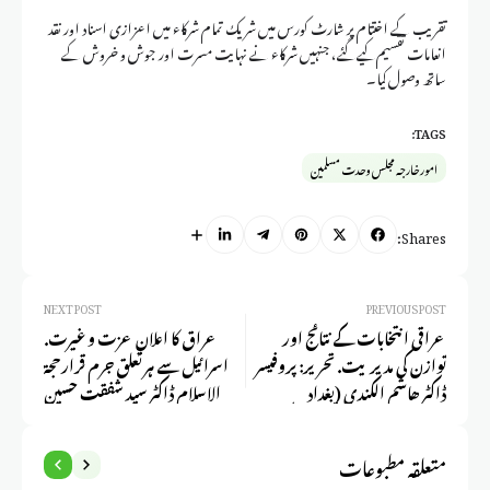
تقریب کے اختتام پر شارٹ کورس میں شریک تمام شرکاء میں اعزازی اسناد اور نقد
انعامات تقسیم کیے گئے، جنہیں شرکاء نے نہایت مسرت اور جوش و خروش کے
ساتھ وصول کیا۔
TAGS:
امور خارجہ مجلس وحدت مسلمین
Shares:
NEXT POST
PREVIOUS POST
عراقی انتخابات کے نتائج اور
عراق کا اعلانِ عزت و غیرت.
توازن کی مدیریت. تحریر: پروفیسر
اسرائیل سے ہر تعلق جرم قرار حجۃ
ڈاکٹر ھاشم الکندی (بغداد
الاسلام ڈاکٹر سید شفقت حسین
یونیورسٹی) ترجمہ و تحلیل: ڈاکٹر
شیرازی :
علامہ سید شفقت حسین شیرازی
متعلقہ مطبوعات