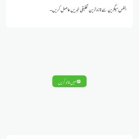
اٹلس میگزین سے تازہ ترین تخلیقی خبریں حاصل کریں۔
ہمیں فالو کریں