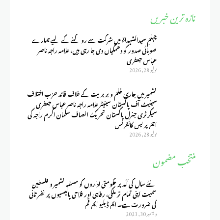
تازہ ترین خبریں
چہلمِ سیدالشہداءؑ میں شرکت سے روکنے کے لیے ہمارے
صوبائی صدور کو دھمکیاں دی جا رہی ہیں، علامہ راجہ ناصر
عباس جعفری
يوليو 28, 2026
کشمیر میں جاری ظلم و بربریت کے خلاف قائد حزب اختلاف
سینیٹ آف پاکستان سینیٹر علامہ راجہ ناصر عباس جعفری
سیکرٹری جنرل پاکستان تحریک انصاف سلمان اکرم راجہ کی
اہم پریس کانفرنس
يوليو 28, 2026
منتخب مضمون
نئے سال کی آمد پر حکومتی اداروں کو مسئلہ کشمیر و فلسطین
سمیت اپنی تمام تر ملکی، رفاہی اور فلاحی پالیسیوں پر نظر ثانی
کی ضرورت ہے۔ ایم ڈبلیو ایم قم
ديسمبر 30, 2023