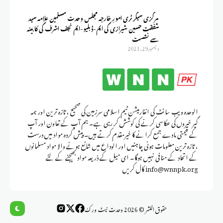
مرکزی سیکرٹری امورِ خارجہ مجلس وحدت مسلمین علامہ سید
شفقت حسین شیرازی کی ایم-ڈبلیو-ایم نجف اشرف کی کابینہ
سے نشست
ديسمبر 29, 2023
الوحدہ ویب سائٹ کی انفارمیشن ٹیم اسلامی سرزمین کی صحیح ، تازہ ترین اور ہمہ
گیر خبروں کی عکاسی کرنے کی کوشش کر رہی ہے۔ ہم آپ کے تعاون اور آپ
کے قیمتی مادے جمع کرانے کا خیرمقدم کرتے ہیں۔ پیش کردہ مواد میں درست
، تازہ ترین معلومات ہونی چاہئیں اور الوداع میں شائع ہونے والا مواد مسلمانوں
کے اتحاد کے منافی نہیں ہوگا۔ ای میل کے ذریعہ مواد بھیجنے کے لئے
info@wnnpk.org کال کریں
حقوق النشر © 2026 وحدت نيٹ ورك