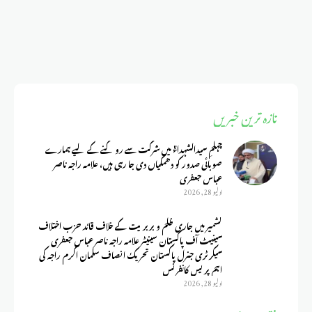
تازہ ترین خبریں
چہلمِ سیدالشہداءؑ میں شرکت سے روکنے کے لیے ہمارے
صوبائی صدور کو دھمکیاں دی جا رہی ہیں، علامہ راجہ ناصر
عباس جعفری
يوليو 28, 2026
کشمیر میں جاری ظلم و بربریت کے خلاف قائد حزب اختلاف
سینیٹ آف پاکستان سینیٹر علامہ راجہ ناصر عباس جعفری
سیکرٹری جنرل پاکستان تحریک انصاف سلمان اکرم راجہ کی
اہم پریس کانفرنس
يوليو 28, 2026