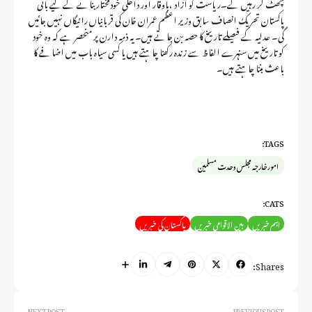
چھٹ کر رہیں گے۔ریاست کو آزاد ،باوقار اور داخلی خودمختار بنانے کے لیے بانی
پاکستان تحریک انصاف سابق وزیر اعظم عمران خان کی قربانیاں رائیگاں نہیں جائیں
گی۔ عدلیہ کے فیصلے تاریخ کا حصہ بن جاتے ہیں۔ یہ ذمہ دارن پر منحصر ہے کہ وہ خود
کو تاریخ میں سنہرے الفاظ سے زندہ رکھنا چاہتے ہیں یا کسی سیاہ باب میں اضافے کا
باعث بننا چاہتے ہیں۔
TAGS:
امور خارجہ مجلس وحدت مسلمین
CATS:
اہم خبریں
بین الاقوامی خبریں
پاکستان کی خبریں
Shares:
NEXT POST
PREVIOUS POST