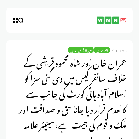
HOME
اہم خبریں
بین الاقوامی خبریں
عمران خان اور شاہ محمود قریشی کے
خلاف سائفر کیس میں دی گئی سزا کو
اسلام آباد ہائی کورٹ کی جانب سے
کالعدم قرار دیا جانا حق و صداقت اور
ملک و قوم کی جیت ہے،سینیٹر علامہ
راجہ ناصرعباس