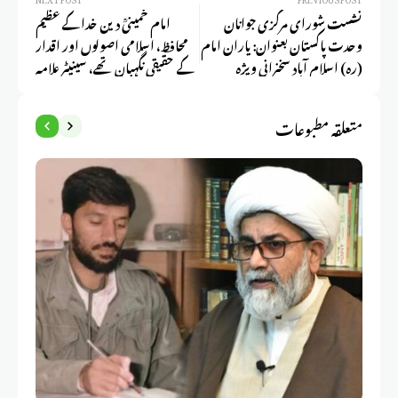
نشست شورای مرکزی جوانان
امام خمینیؒ دین خدا کے عظیم
وحدت پاکستان بعنوان: یاران امام
محافظ، اسلامی اصولوں اور اقدار
(ره) اسلام آباد سخنرانی ویژہ
کے حقیقی نگہبان تھے، سینیٹر علامہ
علامهراجاناصرعباس جعفری:
راجہ ناصرعباس
متعلقہ مطبوعات