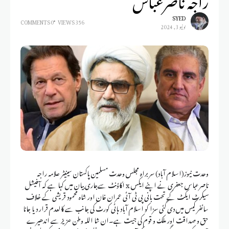
SYED
0 COMMENTS
356 VIEWS
يونيو 3, 2024
وحدت نیوز(اسلام آباد) سربراہ مجلس وحدت مسلمین پاکستان سینیٹر علامہ راجہ
ناصرعباس جعفری نے اپنے ایکس x اکاؤنٹ سےجاری بیان میں کہا ہے کہ آفیشل
سیکرٹ ایکٹ کے تحت بانی پی ٹی آئی عمران خان اور شاہ محمود قریشی کے خلاف
سائفر کیس میں دی گئی سزا کو اسلام آباد ہائی کورٹ کی جانب سے کالعدم قرار دیا جانا
حق و صداقت اور ملک و قوم کی جیت ہے۔ان شا اللہ وطن عزیز سے اندھیرے