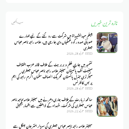
تازہ ترین خبریں
سب دیکھیں
چہلمِ سیدالشہداءؑ میں شرکت سے روکنے کے لیے ہمارے
صوبائی صدور کو دھمکیاں دی جا رہی ہیں، علامہ راجہ ناصر عباس
جعفری
SYED
يوليو 28, 2026
کشمیر میں جاری ظلم و بربریت کے خلاف قائد حزب اختلاف
سینیٹ آف پاکستان سینیٹر علامہ راجہ ناصر عباس جعفری
سیکرٹری جنرل پاکستان تحریک انصاف سلمان اکرم راجہ کی اہم
پریس کانفرنس
SYED
يوليو 28, 2026
سانحہ زیارت کے خلاف جاری دھرنے میں سینیٹر علامہ راجہ ناصر
عباس جعفری کی شرکت، شہداء کے لواحقین سے اظہارِ یکجہتی
SYED
يوليو 22, 2026
سینیٹر علامہ راجہ ناصر عباس جعفری کی سردار اختر جان مینگل سے