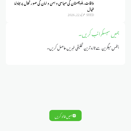
ملاقات، بلوچستان کی سیاسی و امن و امان کی صورتحال پر تبادلۂ
خیال
SYED
يوليو 22, 2026
ہمیں سبسکرائب کریں۔
اٹلس میگزین سے تازہ ترین تخلیقی خبریں حاصل کریں۔
ہمیں فالو کریں