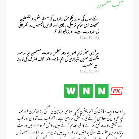
منتخب مضمون
نئے سال کی آمد پر حکومتی اداروں کو مسئلہ کشمیر و فلسطین
سمیت اپنی تمام تر ملکی، رفاہی اور فلاحی پالیسیوں پر نظر ثانی
کی ضرورت ہے۔ ایم ڈبلیو ایم قم
ديسمبر 30, 2023
مرکزی سیکرٹری امورِ خارجہ مجلس وحدت مسلمین علامہ سید
شفقت حسین شیرازی کی ایم-ڈبلیو-ایم نجف اشرف کی کابینہ
سے نشست
ديسمبر 29, 2023
الوحدہ ویب سائٹ کی انفارمیشن ٹیم اسلامی سرزمین کی صحیح ، تازہ ترین اور ہمہ
گیر خبروں کی عکاسی کرنے کی کوشش کر رہی ہے۔ ہم آپ کے تعاون اور آپ
کے قیمتی مادے جمع کرانے کا خیرمقدم کرتے ہیں۔ پیش کردہ مواد میں درست
، تازہ ترین معلومات ہونی چاہئیں اور الوداع میں شائع ہونے والا مواد مسلمانوں
کے اتحاد کے منافی نہیں ہوگا۔ ای میل کے ذریعہ مواد بھیجنے کے لئے